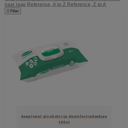
naar laag
Reference, A to Z
Reference, Z to A

Filter
Aseptonet alcoholvrije desinfectiedoekjes
100st