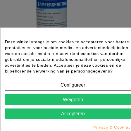
Deze winkel vraagt je om cookies te accepteren voor betere
prestaties en voor sociale-media- en advertentiedoeleinden.
worden sociale-media- en advertentiecookies van derden
gebruikt om je sociale-mediafunctionaliteit en persoonlijke
advertenties te bieden. Accepteer je deze cookies en de
bijbehorende verwerking van je persoonsgegevens?
Kamferspiritus 100ml
Configureer
Rated
out of 5 stars based on
review(s)
Weigeren
Log in of maak een
ACCOUNT
aan om te bestellen.
Accepteren
KIES OPTIE
Privacy & Cookieb