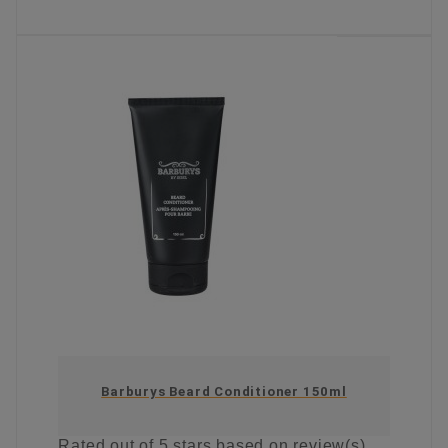
KIES OPTIE
Barburys Beard Conditioner 150ml
Rated
out of 5 stars based on
review(s)