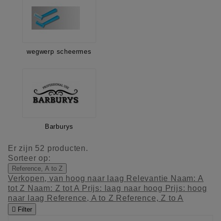
wegwerp scheermes
Barburys
Er zijn 52 producten.
Sorteer op:
Reference, A to Z
Verkopen, van hoog naar laag
Relevantie
Naam: A
tot Z
Naam: Z tot A
Prijs: laag naar hoog
Prijs: hoog
naar laag
Reference, A to Z
Reference, Z to A

Filter