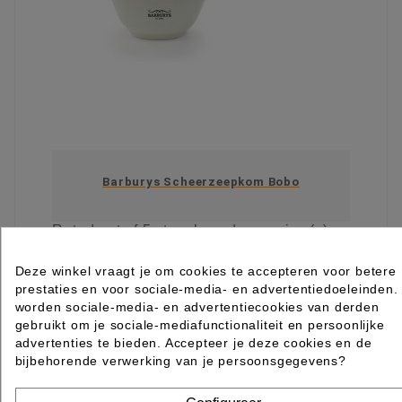
Barburys Scheerzeepkom Bobo
Rated
out of 5 stars based on
review(s)
€ 13,85
excl. btw
incl. btw
€ 16,76
Deze winkel vraagt je om cookies te accepteren voor betere
prestaties en voor sociale-media- en advertentiedoeleinden.

Levertijd 2 tot 7 werkdagen
worden sociale-media- en advertentiecookies van derden
gebruikt om je sociale-mediafunctionaliteit en persoonlijke
IN WINKELWAGEN
advertenties te bieden. Accepteer je deze cookies en de
bijbehorende verwerking van je persoonsgegevens?