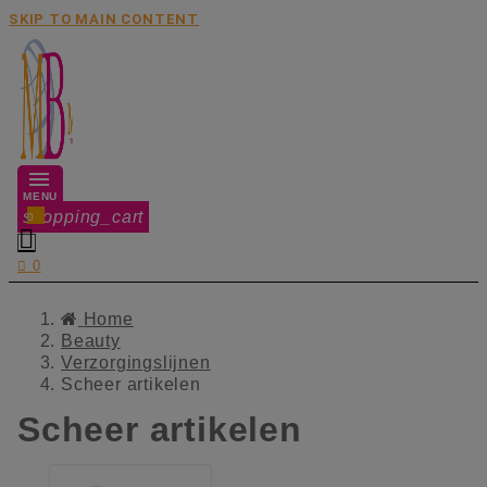
SKIP TO MAIN CONTENT
MENU
shopping_cart
0


0
Home
Beauty
Verzorgingslijnen
Scheer artikelen
Scheer artikelen