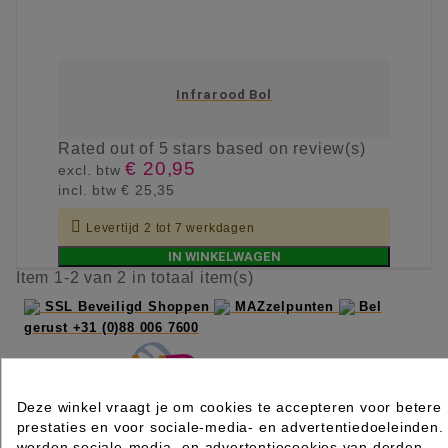
Infrarood Bol
Rated
out of 5 stars based on
review(s)
€ 20,95
excl. btw
incl. btw
€ 25,35

Levertijd 2 tot 7 werkdagen
IN WINKELWAGEN
Item 1-2 van 2 in totaal item(s)
SSL Beveiligd Shoppen
MAZzelpunten
Bel
gerust +31 (0)88 006 7600
Deze winkel vraagt je om cookies te accepteren voor betere
prestaties en voor sociale-media- en advertentiedoeleinden.
worden sociale-media- en advertentiecookies van derden