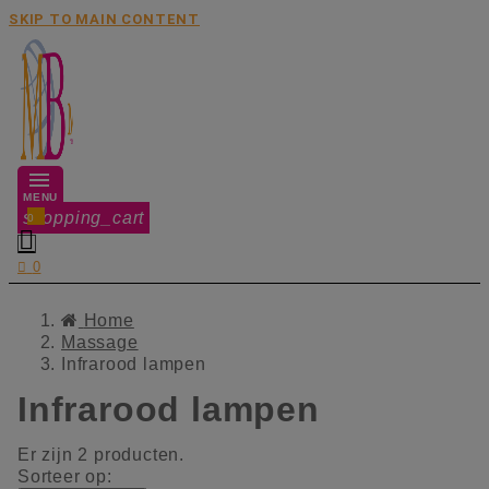
SKIP TO MAIN CONTENT
MENU
shopping_cart
0


0
Home
Massage
Infrarood lampen
Infrarood lampen
Er zijn 2 producten.
Sorteer op: