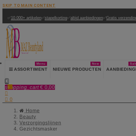
SKIP TO MAIN CONTENT
✅
10.000+ artikelen
✅
stapelkorting
✅
altijd aanbiedingen
✅
Gratis verzendin
Menu
New
Sal
ASSORTIMENT
NIEUWE PRODUCTEN
AANBIEDING

shopping_cart
€ 0,00
0


0
Home
Beauty
Verzorgingslijnen
Gezichtsmasker