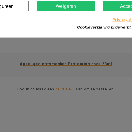
gureer
Weigeren
Accep
Privacy &
Cookieverklaring bijgewerkt
Agaci gezichtsmasker Pro-amino roze 23ml
Log in of maak een
ACCOUNT
aan om te bestellen.