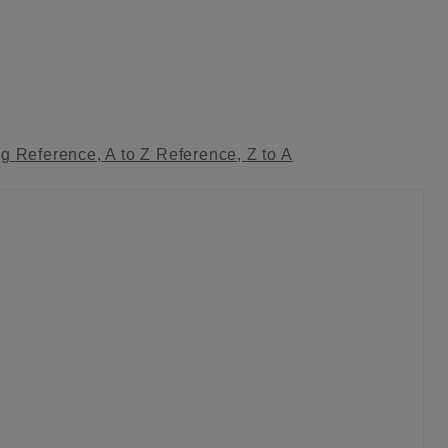
ag
Reference, A to Z
Reference, Z to A