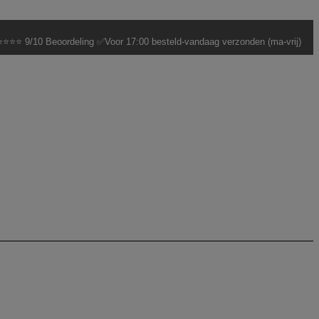
⭐⭐⭐ 9/10 Beoordeling ✅Voor 17:00 besteld-vandaag verzonden (ma-vrij)