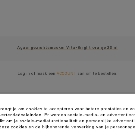
Agaci gezichtsmasker Vita-Bright oranje 23ml
Log in of maak een
ACCOUNT
aan om te bestellen.
raagt je om cookies te accepteren voor betere prestaties en vo
vertentiedoeleinden. Er worden sociale-media- en advertentiec
kt om je sociale-mediafunctionaliteit en persoonlijke advertenti
 deze cookies en de bijbehorende verwerking van je persoons