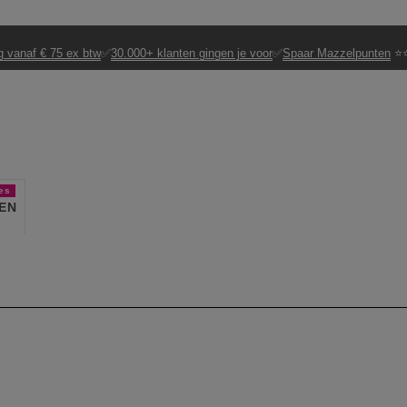
g vanaf € 75 ex btw
✅
30.000+ klanten gingen je voor
✅
Spaar Mazzelpunten
⭐⭐
es
EN