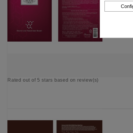
Confi
Rated
out of 5 stars based on
review(s)
KIES OPTIE