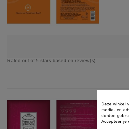
Rated
out of 5 stars based on
review(s)
KIES OPTIE
Deze winkel v
media- en ad
derden gebrui
Accepteer je