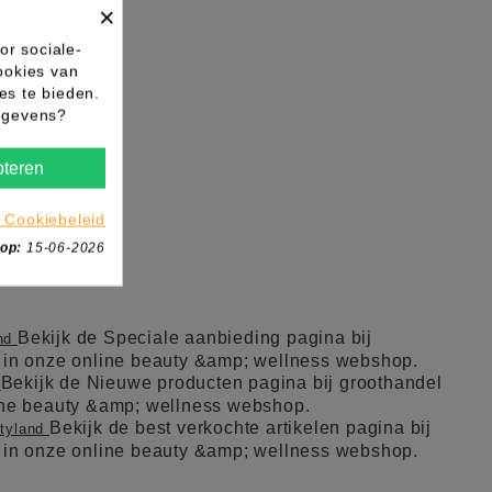
×
or sociale-
ookies van
es te bieden.
gegevens?
teren
 Cookiebeleid
 op:
15-06-2026
Bekijk de Speciale aanbieding pagina bij
and
l in onze online beauty &amp; wellness webshop.
Bekijk de Nieuwe producten pagina bij groothandel
d
line beauty &amp; wellness webshop.
Bekijk de best verkochte artikelen pagina bij
utyland
l in onze online beauty &amp; wellness webshop.