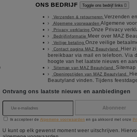
ONS BEDRIJF
Toggle ons bedrijf links

Verzenden en
Verzenden & retourneren
Algemene voo
Algemene voorwaarden
Onze Privacy verkl
Privacy verklaring
Meer over MAZ Beau
Bedrijfinformatie
Onze veilige betaal
Veilige betaling
Hier z
Contact pagina MAZ Beautyland.
bereikbaar via mail en telefoon. Via de
hoogte van het laatste nieuws en aa
m
Sitemap
Sitemap van MAZ Beautyland.
Hie
Openingstijden van MAZ Beautyland.
Beautyland vinden. Tijdens feestdag
Ontvang ons laatste nieuws en aanbiedingen
Ik accepteer de
Algemene voorwaarden
en ga akkoord met onze
Pr
U kunt op elk gewenst moment weer uitschrijven. Hiervo
algemene voorwaarden.