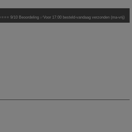
⭐⭐⭐ 9/10 Beoordeling ✅Voor 17:00 besteld-vandaag verzonden (ma-vrij)