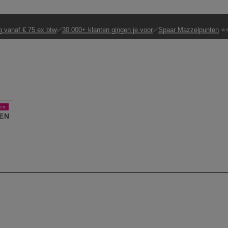
g vanaf € 75 ex btw
✅
30.000+ klanten gingen je voor
✅
Spaar Mazzelpunten
⭐⭐
es
EN