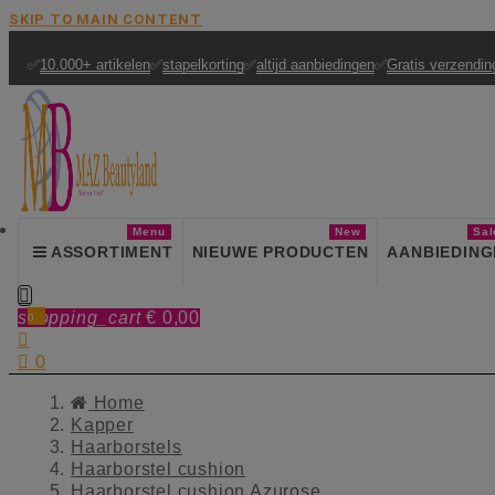
SKIP TO MAIN CONTENT
✅
10.000+ artikelen
✅
stapelkorting
✅
altijd aanbiedingen
✅
Gratis verzendin
Menu
New
Sal
ASSORTIMENT
NIEUWE PRODUCTEN
AANBIEDING

shopping_cart
€ 0,00
0


0
Home
Kapper
Haarborstels
Haarborstel cushion
Haarborstel cushion Azurose