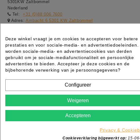
5301KW Zaltbommel
Nederland
Tel:
+31 (0)88 006 7600
Adres:
Ambacht 6 5301 KW Zaltbommel
Adres:
Dotterbloemstraat 20 3053 JV Rotterdam
Openingstijden winkel:
Deze winkel vraagt je om cookies te accepteren voor betere
-maandag gesloten
prestaties en voor sociale-media- en advertentiedoeleinden.
worden sociale-media- en advertentiecookies van derden
-dinsdag t/m vrijdag van 09:00 tot 17:00
gebruikt om je sociale-mediafunctionaliteit en persoonlijke
-zaterdag van 09:00 tot 13:00
advertenties te bieden. Accepteer je deze cookies en de
bijbehorende verwerking van je persoonsgegevens?
-Webshop order worden de gehele dag verwerkt van
maandag t/m vrijdag
Configureer
Weigeren
Accepteren
Privacy & Cookieb
Cookieverklaring bijgewerkt op:
15-06