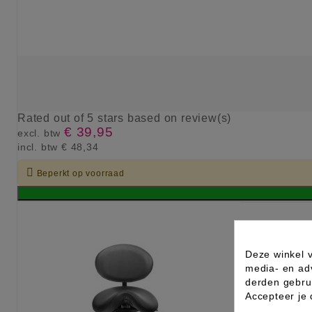
Rated
out of 5 stars based on
review(s)
€ 39,95
excl. btw
incl. btw
€ 48,34

Beperkt op voorraad
Deze winkel v
media- en ad
derden gebrui
Accepteer je