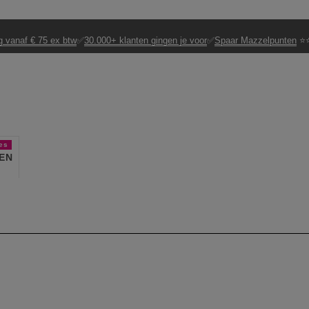
g vanaf € 75 ex btw
✅
30.000+ klanten gingen je voor
✅
Spaar Mazzelpunten
⭐⭐
es
EN