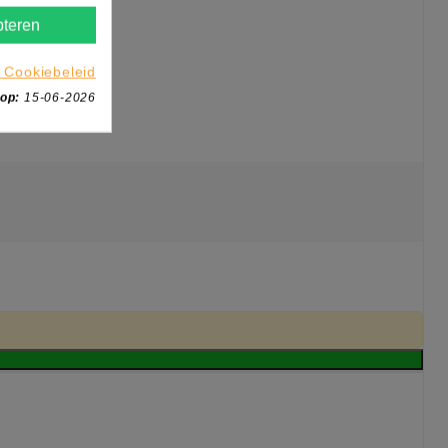
teren
 Cookiebeleid
 op:
15-06-2026