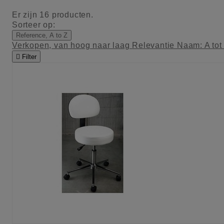
Er zijn 16 producten.
Sorteer op:
Reference, A to Z
Verkopen, van hoog naar laag
Relevantie
Naam: A tot

Filter