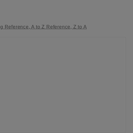
ag
Reference, A to Z
Reference, Z to A