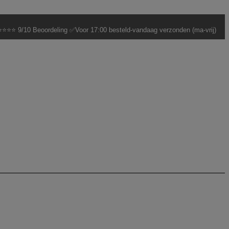
⭐⭐⭐ 9/10 Beoordeling ✅Voor 17:00 besteld-vandaag verzonden (ma-vrij)