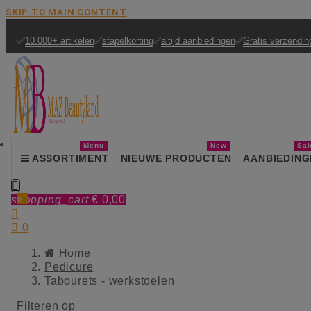
SKIP TO MAIN CONTENT
✅
10.000+ artikelen
✅
stapelkorting
✅
altijd aanbiedingen
✅
Gratis verzendin
Menu
New
Sal
ASSORTIMENT
NIEUWE PRODUCTEN
AANBIEDING

shopping_cart
€ 0,00
0


0
Home
Pedicure
Tabourets - werkstoelen
Filteren op