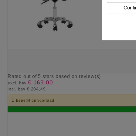
Confi
Rated
out of 5 stars based on
review(s)
€ 169,00
excl. btw
incl. btw
€ 204,49

Beperkt op voorraad