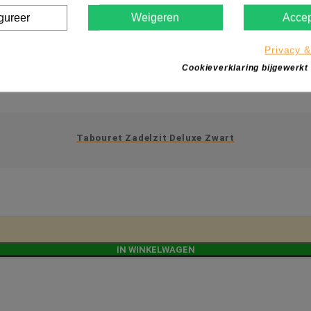
gureer
Weigeren
Accep
Privacy &
Cookieverklaring bijgewerkt
Tabouret Zadelzit Deluxe Zwart
IN WINKELWAGEN