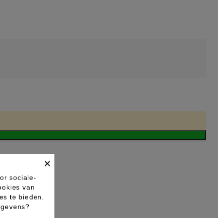
×
or sociale-
ookies van
es te bieden.
gegevens?