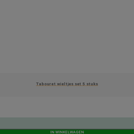
Tabouret wieltjes set 5 stuks
IN WINKELWAGEN