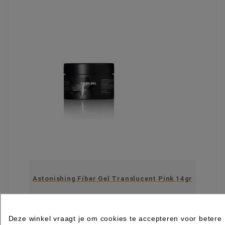
Astonishing Fiber Gel Translucent Pink 14gr
Rated
out of 5 stars based on
review(s)
€ 16,95
excl. btw
Deze winkel vraagt je om cookies te accepteren voor betere