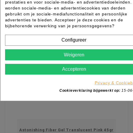
incl. btw
€ 20,51
prestaties en voor sociale-media- en advertentiedoeleinden.
worden sociale-media- en advertentiecookies van derden

Beperkt op voorraad
gebruikt om je sociale-mediafunctionaliteit en persoonlijke
advertenties te bieden. Accepteer je deze cookies en de
IN WINKELWAGEN
bijbehorende verwerking van je persoonsgegevens?
Configureer
Weigeren
Accepteren
Privacy & Cookieb
Cookieverklaring bijgewerkt op:
15-06
Astonishing Fiber Gel Translucent Pink 45gr