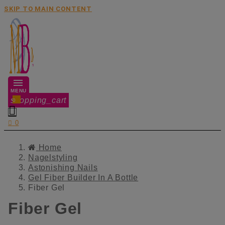
SKIP TO MAIN CONTENT
MENU
shopping_cart
0


0
Home
Nagelstyling
Astonishing Nails
Gel Fiber Builder In A Bottle
Fiber Gel
Fiber Gel