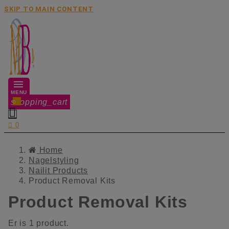
SKIP TO MAIN CONTENT
MENU
shopping_cart
0


0
Home
Nagelstyling
Nailit Products
Product Removal Kits
Product Removal Kits
Er is 1 product.