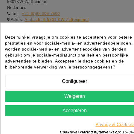
5301KW Zaltbommel
Nederland
Tel:
+31 (0)88 006 7600
Adres:
Ambacht 6 5301 KW Zaltbommel
Adres:
Dotterbloemstraat 20 3053 JV Rotterdam
Openingstijden winkel:
Deze winkel vraagt je om cookies te accepteren voor betere
-maandag gesloten
prestaties en voor sociale-media- en advertentiedoeleinden.
worden sociale-media- en advertentiecookies van derden
-dinsdag t/m vrijdag van 09:00 tot 17:00
gebruikt om je sociale-mediafunctionaliteit en persoonlijke
-zaterdag van 09:00 tot 13:00
advertenties te bieden. Accepteer je deze cookies en de
bijbehorende verwerking van je persoonsgegevens?
-Webshop order worden de gehele dag verwerkt van
maandag t/m vrijdag
Configureer
Weigeren
Accepteren
Privacy & Cookieb
Cookieverklaring bijgewerkt op:
15-06