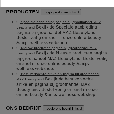
PRODUCTEN
Toggle producten links

Speciale aanbieding pagina bij groothandel MAZ
Bekijk de Speciale aanbieding
Beautyland
pagina bij groothandel MAZ Beautyland.
Bestel veilig en snel in onze online beauty
&amp; wellness webshop.
Nieuwe producten pagina bij groothandel MAZ
Bekijk de Nieuwe producten pagina
Beautyland
bij groothandel MAZ Beautyland. Bestel veilig
en snel in onze online beauty &amp;
wellness webshop.
Best verkochte artikelen pagina bij groothandel
Bekijk de best verkochte
MAZ Beautyland
artikelen pagina bij groothandel MAZ
Beautyland. Bestel veilig en snel in onze
online beauty &amp; wellness webshop.
ONS BEDRIJF
Toggle ons bedrijf links
