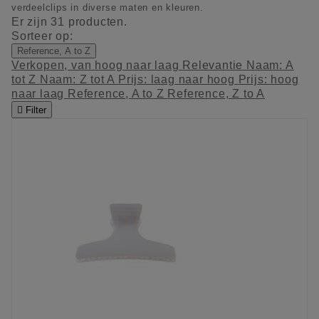
verdeelclips in diverse maten en kleuren.
Er zijn 31 producten.
Sorteer op:
Reference, A to Z
Verkopen, van hoog naar laag
Relevantie
Naam: A
tot Z
Naam: Z tot A
Prijs: laag naar hoog
Prijs: hoog
naar laag
Reference, A to Z
Reference, Z to A

Filter