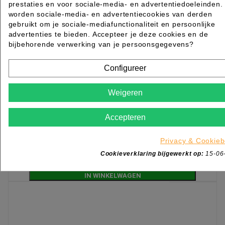
prestaties en voor sociale-media- en advertentiedoeleinden.
worden sociale-media- en advertentiecookies van derden
gebruikt om je sociale-mediafunctionaliteit en persoonlijke
advertenties te bieden. Accepteer je deze cookies en de
bijbehorende verwerking van je persoonsgegevens?
Configureer
Weigeren
SECTIONING CLIP 3 STK
Accepteren
Rated
out of 5 stars based on
review(s)
€ 3,69
excl. btw
Privacy & Cookieb
incl. btw
€ 4,46
Cookieverklaring bijgewerkt op:
15-06

Levertijd 2 tot 7 werkdagen
IN WINKELWAGEN