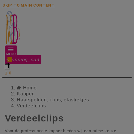
SKIP TO MAIN CONTENT
MENU
shopping_cart
0


0
Home
Kapper
Haarspelden, clips, elastiekjes
Verdeelclips
Verdeelclips
Voor de professionele kapper bieden wij een ruime keuze