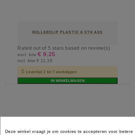
ROLLERCLIP PLASTIC 6 STK ASS
Rated
out of 5 stars based on
review(s)
€ 9,25
excl. btw
incl. btw
€ 11,19

Levertijd 2 tot 7 werkdagen
IN WINKELWAGEN
Deze winkel vraagt je om cookies te accepteren voor betere