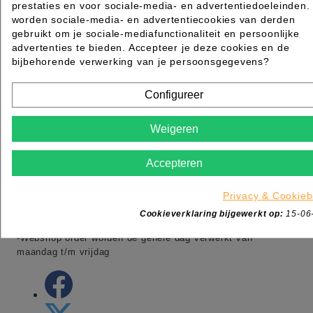
prestaties en voor sociale-media- en advertentiedoeleinden.
worden sociale-media- en advertentiecookies van derden
gebruikt om je sociale-mediafunctionaliteit en persoonlijke
advertenties te bieden. Accepteer je deze cookies en de
MAZ Beautyland onderdeel van MSK
bijbehorende verwerking van je persoonsgegevens?
Ambacht 6
5301KW Zaltbommel
Configureer
Nederland
Tel:
+31 (0)88 006 7600
Adres:
Ambacht 6 5301 KW Zaltbommel
Weigeren
Adres:
Dotterbloemstraat 20 3053 JV Rotterdam
Openingstijden winkel:
Accepteren
-maandag gesloten
Privacy & Cookieb
-dinsdag t/m vrijdag van 09:00 tot 17:00
Cookieverklaring bijgewerkt op:
15-06
-zaterdag van 09:00 tot 13:00
-Webshop order worden de gehele dag verwerkt van
maandag t/m vrijdag