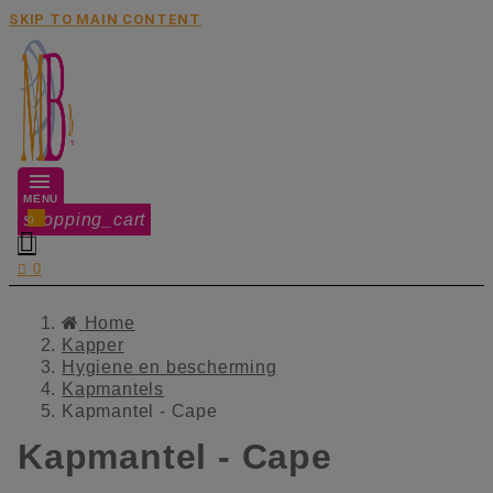
SKIP TO MAIN CONTENT
MENU
shopping_cart
0


0
Home
Kapper
Hygiene en bescherming
Kapmantels
Kapmantel - Cape
Kapmantel - Cape