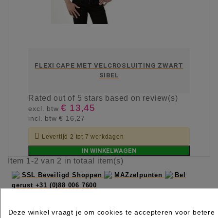
FLEXI CAPE MET VELCROSLUITING ZWART
SIBEL
Rated
out of 5 stars based on
review(s)
€ 13,45
excl. btw
incl. btw
€ 16,27

Levertijd 2 tot 7 werkdagen
IN WINKELWAGEN
Item 1-2 van 2 in totaal item(s)
SSL Beveiligd Shoppen
MAZzelpunten
Bel
gerust +31 (0)88 006 7600
Deze winkel vraagt je om cookies te accepteren voor betere