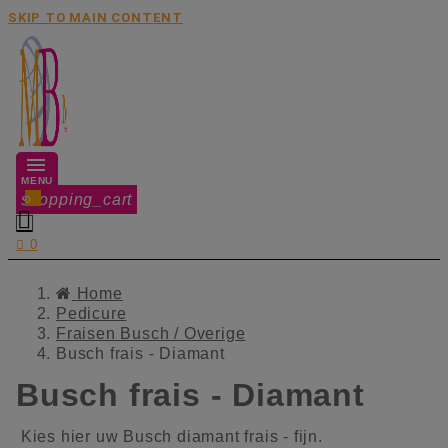
SKIP TO MAIN CONTENT
MENU
shopping_cart
0


0
Home
Pedicure
Fraisen Busch / Overige
Busch frais - Diamant
Busch frais - Diamant
Kies hier uw Busch diamant frais - fijn.