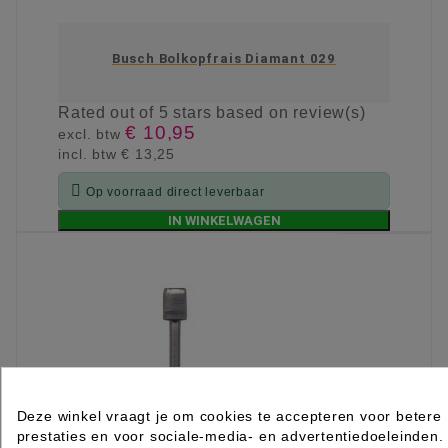
Busch Bolkopfrais Diamant 029
Rated
out of 5 stars based on
review(s)
€ 10,95
excl. btw
incl. btw
€ 13,25

Op voorraad direct leverbaar
IN WINKELWAGEN
Deze winkel vraagt je om cookies te accepteren voor betere
prestaties en voor sociale-media- en advertentiedoeleinden.