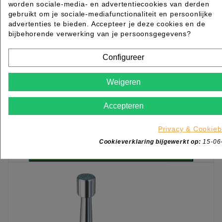
worden sociale-media- en advertentiecookies van derden
gebruikt om je sociale-mediafunctionaliteit en persoonlijke
advertenties te bieden. Accepteer je deze cookies en de
bijbehorende verwerking van je persoonsgegevens?
Configureer
Busch Top grip cilinder middelgrof 050 / twin
grip
Weigeren
Rated
out of 5 stars based on
review(s)
Accepteren
€ 19,65
excl. btw
incl. btw
€ 23,78
Privacy & Cookieb

Cookieverklaring bijgewerkt op:
15-06
Op voorraad direct leverbaar
IN WINKELWAGEN