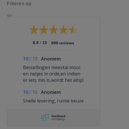
Filteren op
/
8.9
10
898 reviews
10
/
10
Anoniem
Bestellingen meestal mooi
en netjes in orde,en indien
er iets mis is,wordt het altijd
op een deftige en snelle
10
/
10
Anoniem
manier opgelost
Snelle levering, ruime keuze