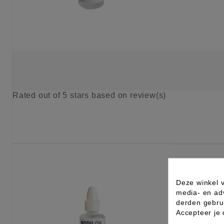
Rated
out of 5 stars based on
review(s)
KIES OPTIE
Deze winkel v
media- en ad
derden gebrui
Accepteer je