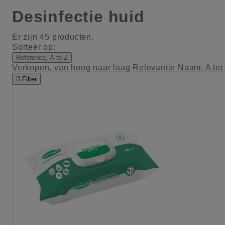
Desinfectie huid
Er zijn 45 producten.
Sorteer op:
Reference, A to Z
Verkopen, van hoog naar laag
Relevantie
Naam: A tot

Filter