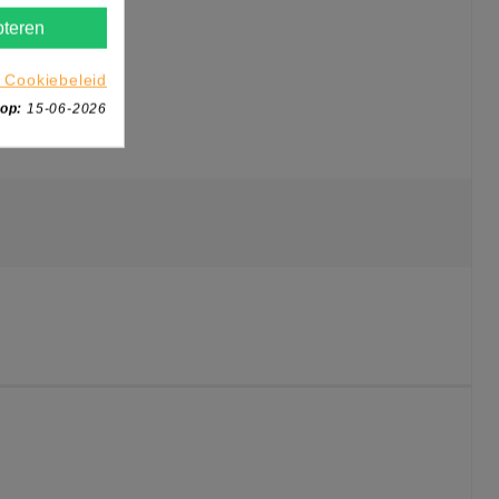
teren
 Cookiebeleid
 op:
15-06-2026