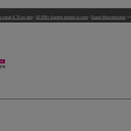
g vanaf € 75 ex btw
✅
30.000+ klanten gingen je voor
✅
Spaar Mazzelpunten
⭐⭐
es
EN