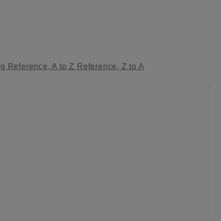
ag
Reference, A to Z
Reference, Z to A