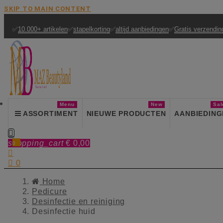
SKIP TO MAIN CONTENT
✅
10.000+ artikelen
✅
stapelkorting
✅
altijd aanbiedingen
✅
Gratis verzendin
Menu
New
Sal
ASSORTIMENT
NIEUWE PRODUCTEN
AANBIEDING

shopping_cart
€ 0,00
0


0
Home
Pedicure
Desinfectie en reiniging
Desinfectie huid