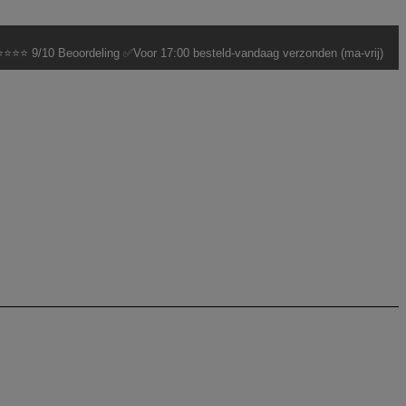
⭐⭐⭐ 9/10 Beoordeling ✅Voor 17:00 besteld-vandaag verzonden (ma-vrij)