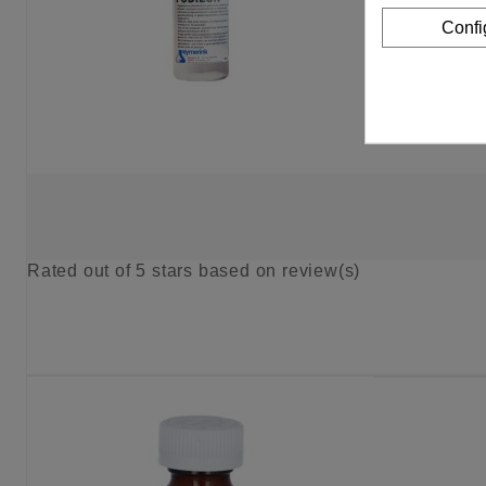
Confi
Rated
out of 5 stars based on
review(s)
KIES OPTIE