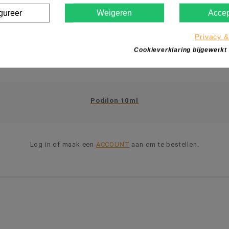
gureer
Weigeren
Accep
Privacy &
Cookieverklaring bijgewerkt
Podilon 10ml
Log in of maak een
ACCOUNT
aan om te bestellen.