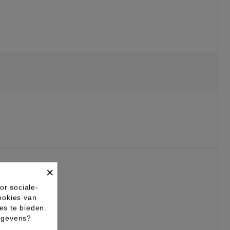
×
or sociale-
ookies van
es te bieden.
gegevens?