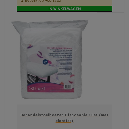

Beperkt op voorraad
IN WINKELWAGEN
Behandelstoelhoezen Disposable 10st (met
elastiek)