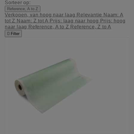
Sorteer op:
Reference, A to Z
Verkopen, van hoog naar laag
Relevantie
Naam: A
tot Z
Naam: Z tot A
Prijs: laag naar hoog
Prijs: hoog
naar laag
Reference, A to Z
Reference, Z to A

Filter