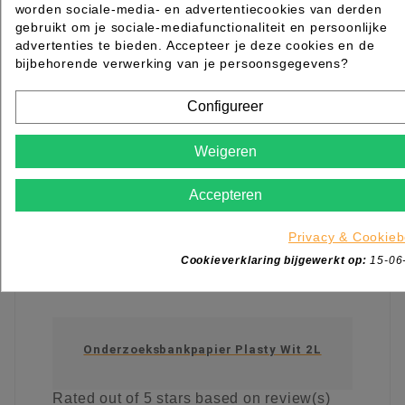
worden sociale-media- en advertentiecookies van derden
KIES OPTIE
gebruikt om je sociale-mediafunctionaliteit en persoonlijke
advertenties te bieden. Accepteer je deze cookies en de
bijbehorende verwerking van je persoonsgegevens?
Configureer
Weigeren
Accepteren
Privacy & Cookieb
Cookieverklaring bijgewerkt op:
15-06
Onderzoeksbankpapier Plasty Wit 2L
Rated
out of 5 stars based on
review(s)