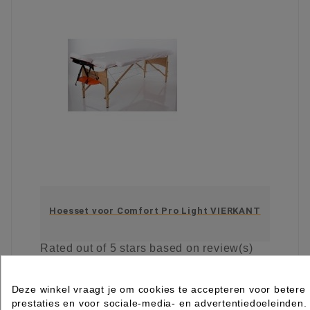
Hoesset voor Comfort Pro Light VIERKANT
Rated
out of 5 stars based on
review(s)
€ 21,95
excl. btw
incl. btw
€ 26,56
Deze winkel vraagt je om cookies te accepteren voor betere

prestaties en voor sociale-media- en advertentiedoeleinden.
Beperkt op voorraad