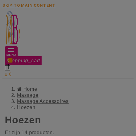
SKIP TO MAIN CONTENT
MENU
shopping_cart
0


0
Home
Massage
Massage Accessoires
Hoezen
Hoezen
Er zijn 14 producten.