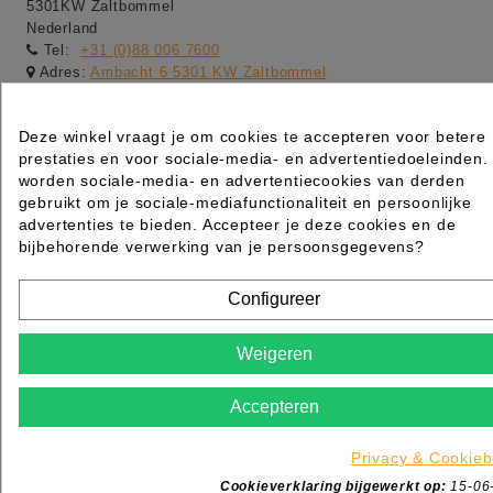
5301KW Zaltbommel
Nederland
Tel:
+31 (0)88 006 7600
Adres:
Ambacht 6 5301 KW Zaltbommel
Adres:
Dotterbloemstraat 20 3053 JV Rotterdam
Openingstijden winkel:
Deze winkel vraagt je om cookies te accepteren voor betere
-maandag gesloten
prestaties en voor sociale-media- en advertentiedoeleinden.
worden sociale-media- en advertentiecookies van derden
-dinsdag t/m vrijdag van 09:00 tot 17:00
gebruikt om je sociale-mediafunctionaliteit en persoonlijke
-zaterdag van 09:00 tot 13:00
advertenties te bieden. Accepteer je deze cookies en de
bijbehorende verwerking van je persoonsgegevens?
-Webshop order worden de gehele dag verwerkt van
maandag t/m vrijdag
Configureer
Weigeren
Accepteren
Privacy & Cookieb
Cookieverklaring bijgewerkt op:
15-06