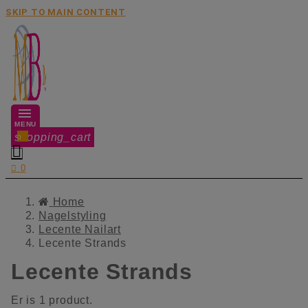
SKIP TO MAIN CONTENT
MENU
shopping_cart
0


0
Home
Nagelstyling
Lecente Nailart
Lecente Strands
Lecente Strands
Er is 1 product.