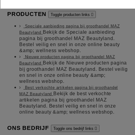
PRODUCTEN
Toggle producten links

Speciale aanbieding pagina bij groothandel MAZ
Bekijk de Speciale aanbieding
Beautyland
pagina bij groothandel MAZ Beautyland.
Bestel veilig en snel in onze online beauty
&amp; wellness webshop.
Nieuwe producten pagina bij groothandel MAZ
Bekijk de Nieuwe producten pagina
Beautyland
bij groothandel MAZ Beautyland. Bestel veilig
en snel in onze online beauty &amp;
wellness webshop.
Best verkochte artikelen pagina bij groothandel
Bekijk de best verkochte
MAZ Beautyland
artikelen pagina bij groothandel MAZ
Beautyland. Bestel veilig en snel in onze
online beauty &amp; wellness webshop.
ONS BEDRIJF
Toggle ons bedrijf links
