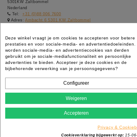
5301KW Zaltbommel
Nederland
Tel:
+31 (0)88 006 7600
Adres:
Ambacht 6 5301 KW Zaltbommel
Adres:
Dotterbloemstraat 20 3053 JV Rotterdam
Openingstijden winkel:
Deze winkel vraagt je om cookies te accepteren voor betere
-maandag gesloten
prestaties en voor sociale-media- en advertentiedoeleinden.
worden sociale-media- en advertentiecookies van derden
-dinsdag t/m vrijdag van 09:00 tot 17:00
gebruikt om je sociale-mediafunctionaliteit en persoonlijke
-zaterdag van 09:00 tot 13:00
advertenties te bieden. Accepteer je deze cookies en de
bijbehorende verwerking van je persoonsgegevens?
-Webshop order worden de gehele dag verwerkt van
maandag t/m vrijdag
Configureer
Weigeren
Accepteren
Privacy & Cookieb
Cookieverklaring bijgewerkt op:
15-06