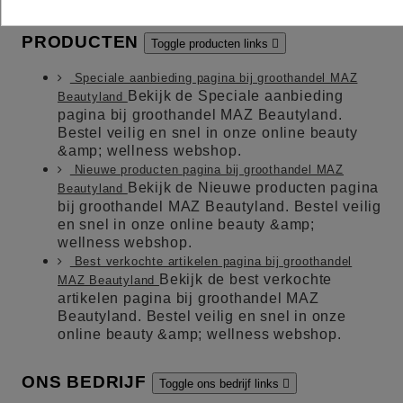
PRODUCTEN
Toggle producten links

Speciale aanbieding pagina bij groothandel MAZ
Bekijk de Speciale aanbieding
Beautyland
pagina bij groothandel MAZ Beautyland.
Bestel veilig en snel in onze online beauty
&amp; wellness webshop.
Nieuwe producten pagina bij groothandel MAZ
Bekijk de Nieuwe producten pagina
Beautyland
bij groothandel MAZ Beautyland. Bestel veilig
en snel in onze online beauty &amp;
wellness webshop.
Best verkochte artikelen pagina bij groothandel
Bekijk de best verkochte
MAZ Beautyland
artikelen pagina bij groothandel MAZ
Beautyland. Bestel veilig en snel in onze
online beauty &amp; wellness webshop.
ONS BEDRIJF
Toggle ons bedrijf links
