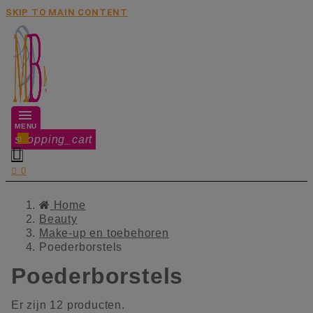
SKIP TO MAIN CONTENT
MENU
shopping_cart
0


0
Home
Beauty
Make-up en toebehoren
Poederborstels
Poederborstels
Er zijn 12 producten.