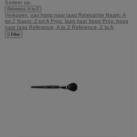
Sorteer op:
Reference, A to Z
Verkopen, van hoog naar laag
Relevantie
Naam: A
tot Z
Naam: Z tot A
Prijs: laag naar hoog
Prijs: hoog
naar laag
Reference, A to Z
Reference, Z to A

Filter