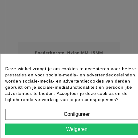
Poederborstel Nylon MM 15MM
Deze winkel vraagt je om cookies te accepteren voor betere
Rated
out of 5 stars based on
review(s)
prestaties en voor sociale-media- en advertentiedoeleinden.
€ 7,65
excl. btw
worden sociale-media- en advertentiecookies van derden
incl. btw
€ 9,26
gebruikt om je sociale-mediafunctionaliteit en persoonlijke
advertenties te bieden. Accepteer je deze cookies en de

Levertijd 2 tot 7 werkdagen
bijbehorende verwerking van je persoonsgegevens?
IN WINKELWAGEN
Configureer
Weigeren