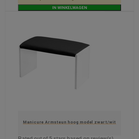
IN WINKELWAGEN
Manicure Armsteun hoog model zwart/wit
Rated
out of 5 stars based on
review(s)