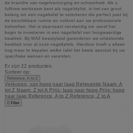
de branche van nagelverzorging en schoonheid. Als u
fulltime werkzaam bent als nagelstylist, is het van groot
belang om een nageltafel te selecteren die perfect past bij
de beschikbare ruimte en voldoet aan uw professionele
behoeften. Het is daarnaast verstandig om vanaf het
begin te investeren in een nageltafel van hoogwaardige
kwaliteit. Bij MAZ beautyland garanderen we uitstekende
kwaliteit voor al onze nageltafels. Hierdoor hoeft u alleen
nog maar te bepalen welke tafel het beste aansluit bij uw
specifieke wensen en vereisten.
Er zijn 22 producten.
Sorteer op:
Reference, A to Z
Verkopen, van hoog naar laag
Relevantie
Naam: A
tot Z
Naam: Z tot A
Prijs: laag naar hoog
Prijs: hoog
naar laag
Reference, A to Z
Reference, Z to A

Filter