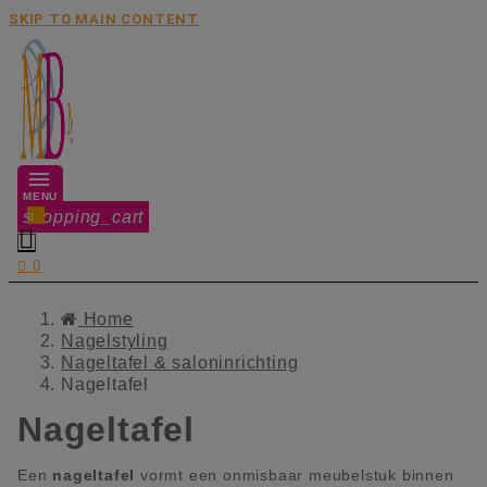
SKIP TO MAIN CONTENT
MENU
shopping_cart
0


0
Home
Nagelstyling
Nageltafel & saloninrichting
Nageltafel
Nageltafel
Een
nageltafel
vormt een onmisbaar meubelstuk binnen