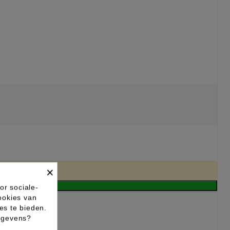
×
or sociale-
ookies van
es te bieden.
gegevens?