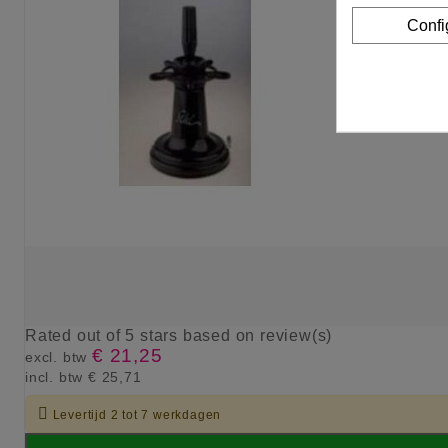
Confi
Rated
out of 5 stars based on
review(s)
€ 21,25
excl. btw
incl. btw
€ 25,71

Levertijd 2 tot 7 werkdagen