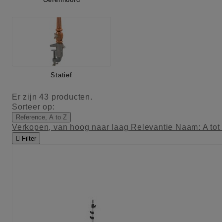
Statief
Er zijn 43 producten.
Sorteer op:
Reference, A to Z
Verkopen, van hoog naar laag
Relevantie
Naam: A tot

Filter