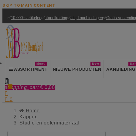
SKIP TO MAIN CONTENT
✅
10.000+ artikelen
✅
stapelkorting
✅
altijd aanbiedingen
✅
Gratis verzendin
Menu
New
Sal
ASSORTIMENT
NIEUWE PRODUCTEN
AANBIEDING

shopping_cart
€ 0,00
0


0
Home
Kapper
Studie en oefenmateriaal