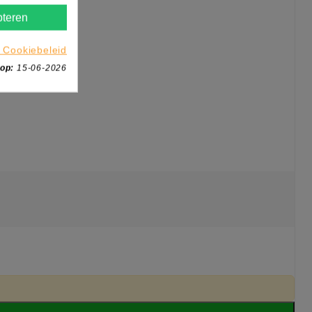
teren
 Cookiebeleid
 op:
15-06-2026