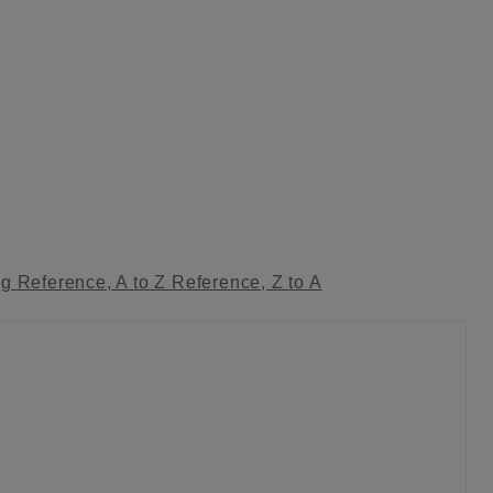
ag
Reference, A to Z
Reference, Z to A