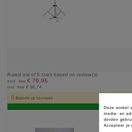
Rated
out of 5 stars based on
review(s)
€ 79,95
excl. btw
incl. btw
€ 96,74

Beperkt op voorraad
Deze winkel v
media- en ad
derden gebrui
Accepteer je