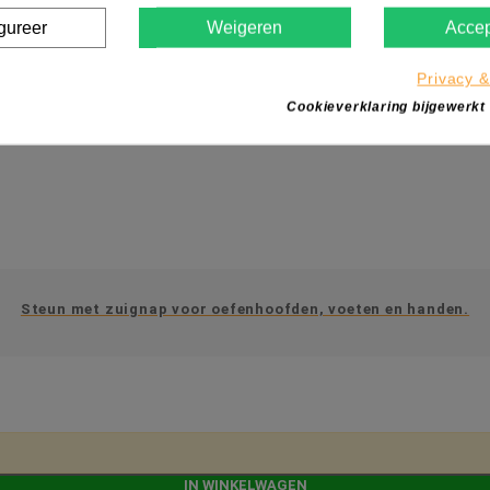
gureer
Weigeren
Accep
Privacy &
Cookieverklaring bijgewerkt
Steun met zuignap voor oefenhoofden, voeten en handen.
IN WINKELWAGEN