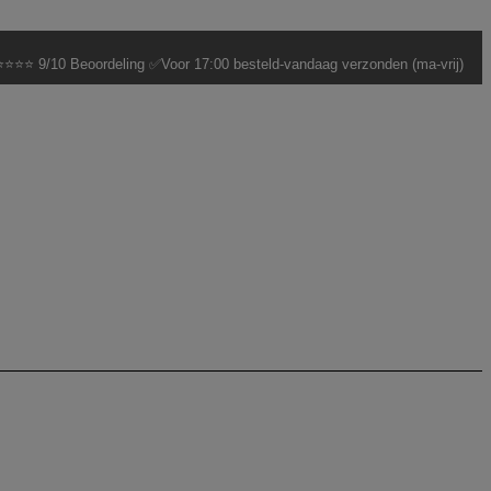
⭐⭐⭐ 9/10 Beoordeling ✅Voor 17:00 besteld-vandaag verzonden (ma-vrij)