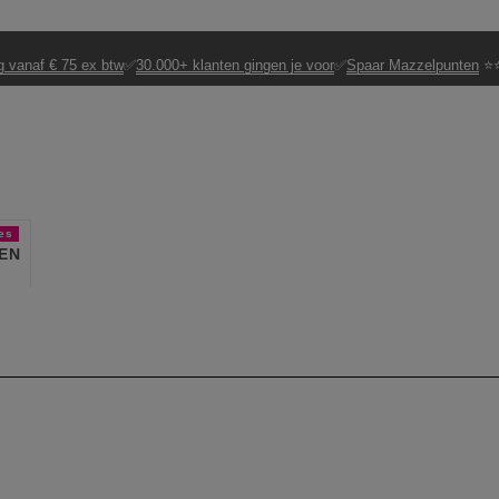
g vanaf € 75 ex btw
✅
30.000+ klanten gingen je voor
✅
Spaar Mazzelpunten
⭐⭐
es
EN