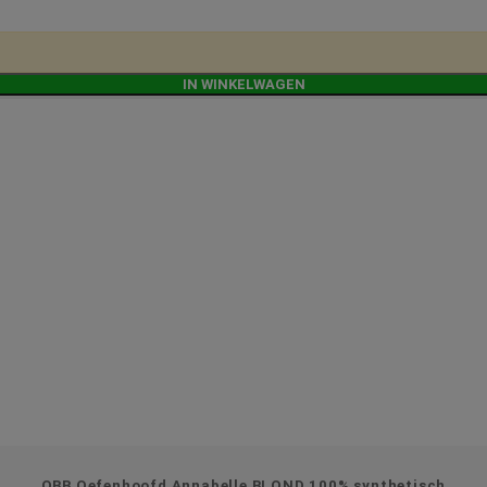
IN WINKELWAGEN
OBB Oefenhoofd Annabelle BLOND 100% synthetisch