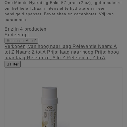
One Minute Hydrating Balm 57 gram (2 oz), geformuleerd
om het hele lichaam intensief te hydrateren in een
handige dispenser. Bevat shea en cacaoboter. Vrij van
parabenen.
Er zijn 4 producten.
Sorteer op:
Reference, A to Z
Verkopen, van hoog naar laag
Relevantie
Naam: A
tot Z
Naam: Z tot A
Prijs: laag naar hoog
Prijs: hoog
naar laag
Reference, A to Z
Reference, Z to A

Filter