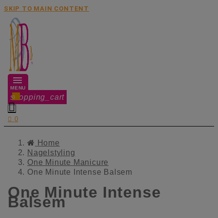
SKIP TO MAIN CONTENT
MENU
shopping_cart
0


0
Home
Nagelstyling
One Minute Manicure
One Minute Intense Balsem
One Minute Intense
Balsem