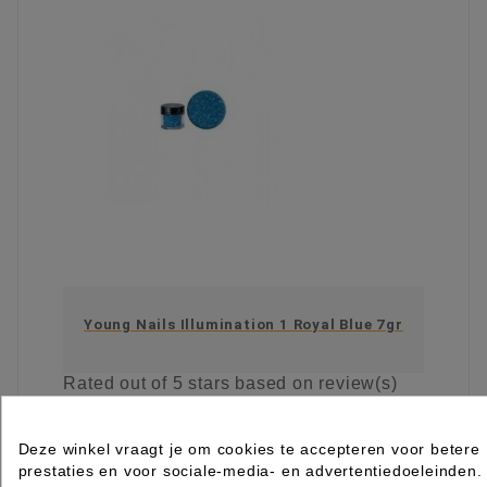
Young Nails Illumination 1 Royal Blue 7gr
Rated
out of 5 stars based on
review(s)
€ 8,25
excl. btw
incl. btw
€ 9,98
Deze winkel vraagt je om cookies te accepteren voor betere

prestaties en voor sociale-media- en advertentiedoeleinden.
Levertijd 2 tot 7 werkdagen