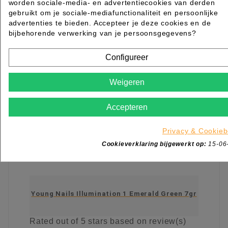
worden sociale-media- en advertentiecookies van derden
IN WINKELWAGEN
gebruikt om je sociale-mediafunctionaliteit en persoonlijke
advertenties te bieden. Accepteer je deze cookies en de
bijbehorende verwerking van je persoonsgegevens?
Configureer
Weigeren
Accepteren
Privacy & Cookieb
Cookieverklaring bijgewerkt op:
15-06
Young Nails Illumination 1 Emerald Green 7gr
Rated
out of 5 stars based on
review(s)