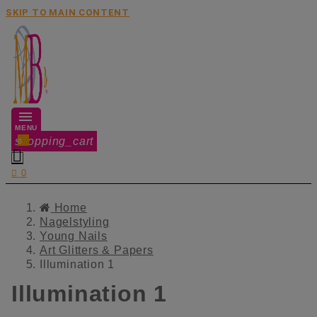
SKIP TO MAIN CONTENT
MENU
shopping_cart
0


0
Home
Nagelstyling
Young Nails
Art Glitters & Papers
Illumination 1
Illumination 1