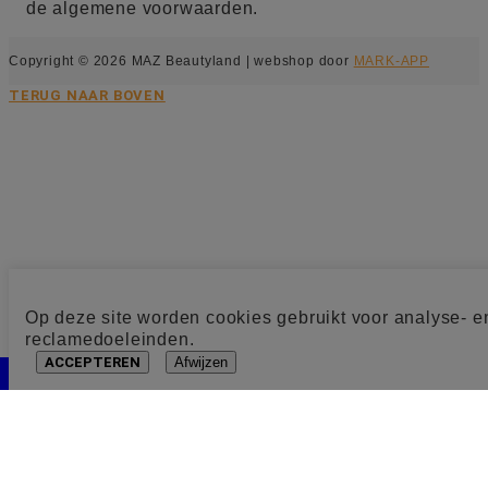
de algemene voorwaarden.
Copyright © 2026 MAZ Beautyland | webshop door
MARK-APP
TERUG NAAR BOVEN
Op deze site worden cookies gebruikt voor analyse- e
reclamedoeleinden.
ACCEPTEREN
Afwijzen
Cookie toestemming