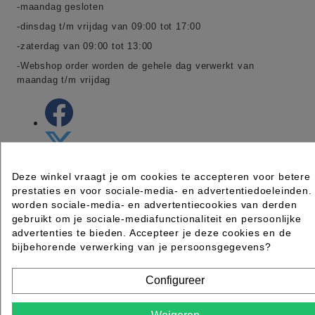
-maandag gesloten
-dinsdag t/m vrijdag van 09:00 tot 17:00
-zaterdag van 09:00 tot 13:00
-Webshop order worden de gehele dag verwerkt van
maandag t/m vrijdag
Deze winkel vraagt je om cookies te accepteren voor betere
prestaties en voor sociale-media- en advertentiedoeleinden.
worden sociale-media- en advertentiecookies van derden
gebruikt om je sociale-mediafunctionaliteit en persoonlijke
advertenties te bieden. Accepteer je deze cookies en de
bijbehorende verwerking van je persoonsgegevens?
PRODUCTEN
Toggle producten links

Configureer
Speciale aanbieding pagina bij groothandel MAZ
Bekijk de Speciale aanbieding
Beautyland
pagina bij groothandel MAZ Beautyland.
Weigeren