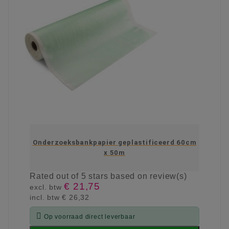
Onderzoeksbankpapier geplastificeerd 60cm
x 50m
Rated
out of 5 stars based on
review(s)
€ 21,75
excl. btw
incl. btw
€ 26,32

Op voorraad direct leverbaar