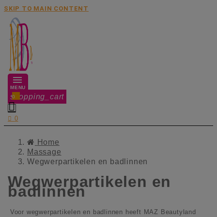
SKIP TO MAIN CONTENT
MENU
shopping_cart
0


0
Home
Massage
Wegwerpartikelen en badlinnen
Wegwerpartikelen en
badlinnen
Voor wegwerpartikelen en badlinnen heeft MAZ Beautyland