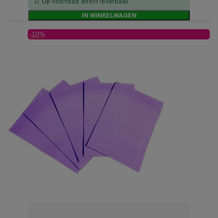

Op voorraad direct leverbaar
IN WINKELWAGEN
-10%