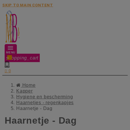
SKIP TO MAIN CONTENT
MENU
shopping_cart
0


0
Home
Kapper
Hygiene en bescherming
Haarnetjes - regenkapjes
Haarnetje - Dag
Haarnetje - Dag