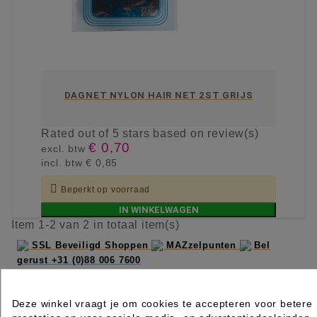
DAGNET NYLON HAIR NET 2ST GRIJS
Rated
out of 5 stars based on
review(s)
€ 0,70
excl. btw
incl. btw
€ 0,85

Beperkt op voorraad
IN WINKELWAGEN
Item 1-2 van 2 in totaal item(s)
SSL Beveiligd Shoppen
MAZzelpunten
Bel
gerust +31 (0)88 006 7600
Deze winkel vraagt je om cookies te accepteren voor betere