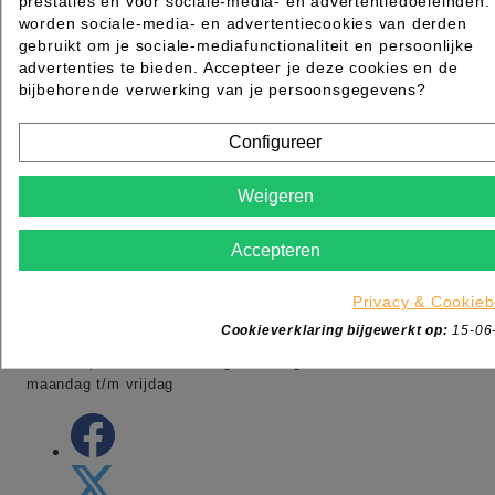
prestaties en voor sociale-media- en advertentiedoeleinden.
worden sociale-media- en advertentiecookies van derden
gebruikt om je sociale-mediafunctionaliteit en persoonlijke
advertenties te bieden. Accepteer je deze cookies en de
MAZ Beautyland onderdeel van MSK
bijbehorende verwerking van je persoonsgegevens?
Ambacht 6
5301KW Zaltbommel
Nederland
Configureer
Tel:
+31 (0)88 006 7600
Adres:
Ambacht 6 5301 KW Zaltbommel
Weigeren
Adres:
Dotterbloemstraat 20 3053 JV Rotterdam
Openingstijden winkel:
Accepteren
-maandag gesloten
-dinsdag t/m vrijdag van 09:00 tot 17:00
Privacy & Cookieb
Cookieverklaring bijgewerkt op:
15-06
-zaterdag van 09:00 tot 13:00
-Webshop order worden de gehele dag verwerkt van
maandag t/m vrijdag