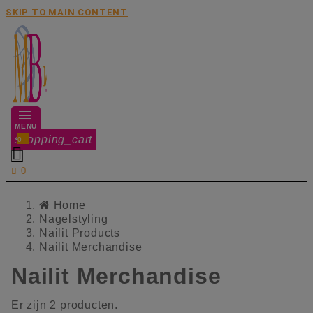
SKIP TO MAIN CONTENT
MENU
shopping_cart
0


0
Home
Nagelstyling
Nailit Products
Nailit Merchandise
Nailit Merchandise
Er zijn 2 producten.