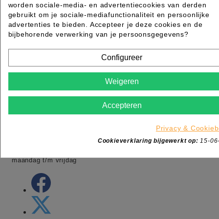
worden sociale-media- en advertentiecookies van derden
gebruikt om je sociale-mediafunctionaliteit en persoonlijke
MAZ Beautyland onderdeel van MSK
advertenties te bieden. Accepteer je deze cookies en de
Ambacht 6
bijbehorende verwerking van je persoonsgegevens?
5301KW Zaltbommel
Nederland
Configureer
Tel:
+31 (0)88 006 7600
Adres:
Ambacht 6 5301 KW Zaltbommel
Weigeren
Adres:
Dotterbloemstraat 20 3053 JV Rotterdam
Openingstijden winkel:
Accepteren
-maandag gesloten
-dinsdag t/m vrijdag van 09:00 tot 17:00
Privacy & Cookieb
-zaterdag van 09:00 tot 13:00
Cookieverklaring bijgewerkt op:
15-06
-Webshop order worden de gehele dag verwerkt van
maandag t/m vrijdag