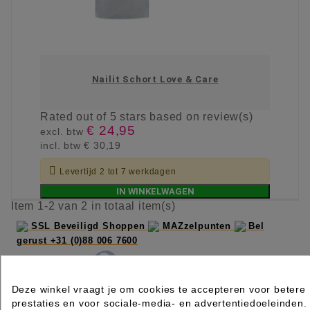
Nailit Schort Love & Care
Rated
out of 5 stars based on
review(s)
€ 24,95
excl. btw
incl. btw
€ 30,19

Levertijd 2 tot 7 werkdagen
IN WINKELWAGEN
Item 1-2 van 2 in totaal item(s)
SSL Beveiligd Shoppen
MAZzelpunten
Bel
gerust +31 (0)88 006 7600
Deze winkel vraagt je om cookies te accepteren voor betere
prestaties en voor sociale-media- en advertentiedoeleinden.