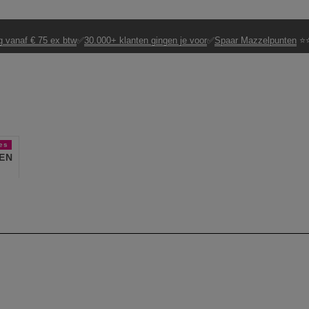
g vanaf € 75 ex btw
✅
30.000+ klanten gingen je voor
✅
Spaar Mazzelpunten
⭐⭐
es
EN