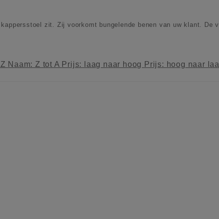
kappersstoel zit. Zij voorkomt bungelende benen van uw klant. De vo
 Z
Naam: Z tot A
Prijs: laag naar hoog
Prijs: hoog naar la