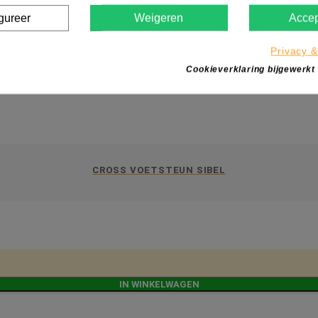
gureer
Weigeren
Accep
Privacy &
Cookieverklaring bijgewerkt
CROSS VOETSTEUN SIBEL
IN WINKELWAGEN