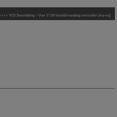
⭐⭐⭐ 9/10 Beoordeling ✅Voor 17:00 besteld-vandaag verzonden (ma-vrij)