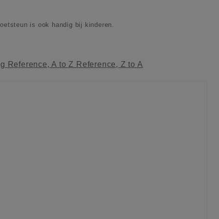
etsteun is ook handig bij kinderen.
ag
Reference, A to Z
Reference, Z to A