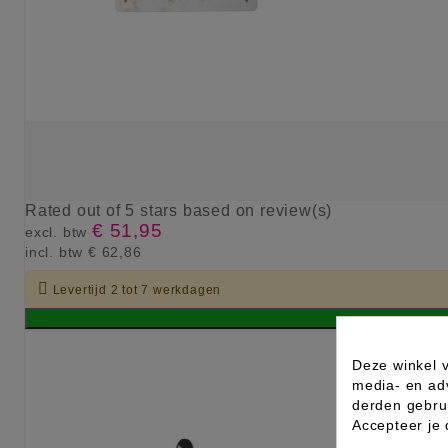
Rated
out of 5 stars based on
review(s)
€ 51,95
excl. btw
incl. btw
€ 62,86

Levertijd 2 tot 7 werkdagen
Deze winkel v
media- en ad
derden gebrui
Accepteer je