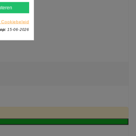
teren
 Cookiebeleid
 op:
15-06-2026