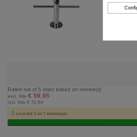
Confi
Rated
out of 5 stars based on
review(s)
€ 59,95
excl. btw
incl. btw
€ 72,54

Levertijd 2 tot 7 werkdagen