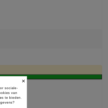
×
or sociale-
ookies van
es te bieden.
gegevens?