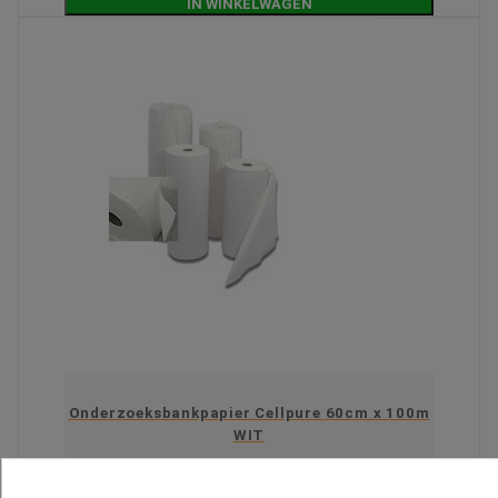
IN WINKELWAGEN
Onderzoeksbankpapier Cellpure 60cm x 100m
WIT
Rated
out of 5 stars based on
review(s)