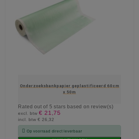
Onderzoeksbankpapier geplastificeerd 60cm
x 50m
Rated
out of 5 stars based on
review(s)
€ 21,75
excl. btw
incl. btw
€ 26,32

Op voorraad direct leverbaar