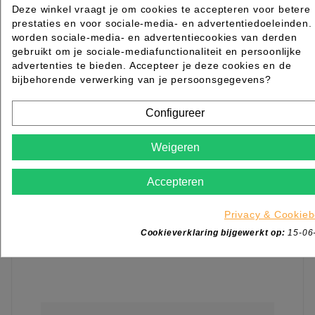
€ 12,85
excl. btw
Deze winkel vraagt je om cookies te accepteren voor betere
incl. btw
€ 15,55
prestaties en voor sociale-media- en advertentiedoeleinden.
worden sociale-media- en advertentiecookies van derden

Op voorraad direct leverbaar
gebruikt om je sociale-mediafunctionaliteit en persoonlijke
advertenties te bieden. Accepteer je deze cookies en de
IN WINKELWAGEN
bijbehorende verwerking van je persoonsgegevens?
Configureer
Weigeren
Accepteren
Privacy & Cookieb
Cookieverklaring bijgewerkt op:
15-06