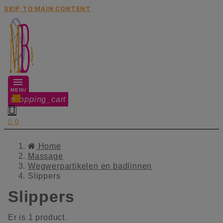
SKIP TO MAIN CONTENT
MENU
shopping_cart
0


0
Home
Massage
Wegwerpartikelen en badlinnen
Slippers
Slippers
Er is 1 product.