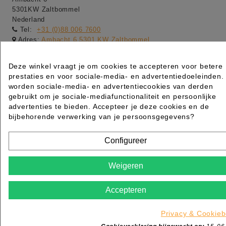
5301KW Zaltbommel
Nederland
Tel:
+31 (0)88 006 7600
Adres:
Ambacht 6 5301 KW Zaltbommel
Adres:
Dotterbloemstraat 20 3053 JV Rotterdam
Openingstijden winkel:
Deze winkel vraagt je om cookies te accepteren voor betere
prestaties en voor sociale-media- en advertentiedoeleinden.
-maandag gesloten
worden sociale-media- en advertentiecookies van derden
-dinsdag t/m vrijdag van 09:00 tot 17:00
gebruikt om je sociale-mediafunctionaliteit en persoonlijke
-zaterdag van 09:00 tot 13:00
advertenties te bieden. Accepteer je deze cookies en de
bijbehorende verwerking van je persoonsgegevens?
-Webshop order worden de gehele dag verwerkt van
maandag t/m vrijdag
Configureer
Weigeren
Accepteren
Privacy & Cookieb