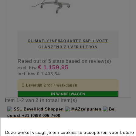
CLIMAFLY INFRAQUARTZ KAP + VOET
GLANZEND ZILVER ULTRON
Rated
out of 5 stars based on
review(s)
€ 1.159,95
excl. btw
incl. btw
€ 1.403,54

Levertijd 2 tot 7 werkdagen
IN WINKELWAGEN
Item 1-2 van 2 in totaal item(s)
SSL Beveiligd Shoppen
MAZzelpunten
Bel
gerust +31 (0)88 006 7600
Deze winkel vraagt je om cookies te accepteren voor betere