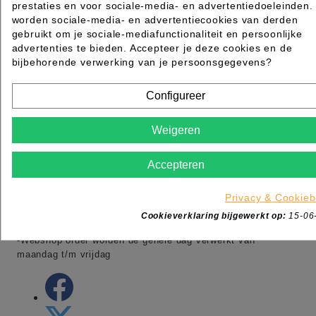
prestaties en voor sociale-media- en advertentiedoeleinden.
worden sociale-media- en advertentiecookies van derden
gebruikt om je sociale-mediafunctionaliteit en persoonlijke
advertenties te bieden. Accepteer je deze cookies en de
MAZ Beautyland onderdeel van MSK
bijbehorende verwerking van je persoonsgegevens?
Ambacht 6
5301KW Zaltbommel
Configureer
Nederland
Tel:
+31 (0)88 006 7600
Adres:
Ambacht 6 5301 KW Zaltbommel
Weigeren
Adres:
Dotterbloemstraat 20 3053 JV Rotterdam
Openingstijden winkel:
Accepteren
-maandag gesloten
Privacy & Cookieb
-dinsdag t/m vrijdag van 09:00 tot 17:00
Cookieverklaring bijgewerkt op:
15-06
-zaterdag van 09:00 tot 13:00
-Webshop order worden de gehele dag verwerkt van
maandag t/m vrijdag