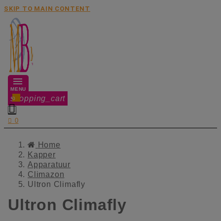
SKIP TO MAIN CONTENT
MENU
shopping_cart
0


0
Home
Kapper
Apparatuur
Climazon
Ultron Climafly
Ultron Climafly