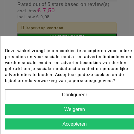
Rated
out of 5 stars based on
review(s)
€ 7,50
excl. btw
incl. btw
€ 9,08

Beperkt op voorraad
IN WINKELWAGEN
Deze winkel vraagt je om cookies te accepteren voor betere
prestaties en voor sociale-media- en advertentiedoeleinden.
worden sociale-media- en advertentiecookies van derden
gebruikt om je sociale-mediafunctionaliteit en persoonlijke
advertenties te bieden. Accepteer je deze cookies en de
bijbehorende verwerking van je persoonsgegevens?
Configureer
Weigeren
Accepteren