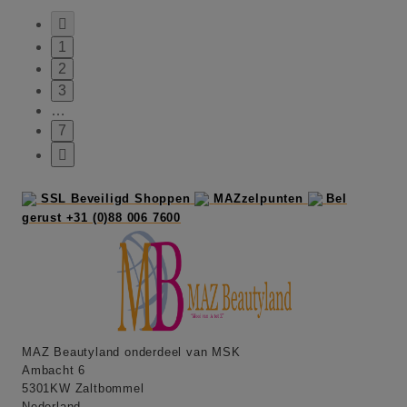

1
2
3
…
7

SSL Beveiligd Shoppen
MAZzelpunten
Bel
gerust +31 (0)88 006 7600
MAZ Beautyland onderdeel van MSK
Ambacht 6
5301KW Zaltbommel
Nederland