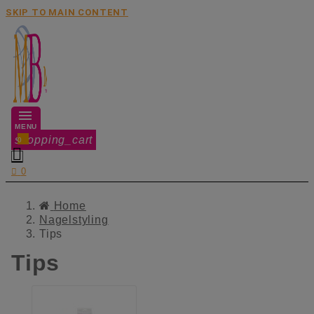
SKIP TO MAIN CONTENT
MENU
shopping_cart
0


0
Home
Nagelstyling
Tips
Tips