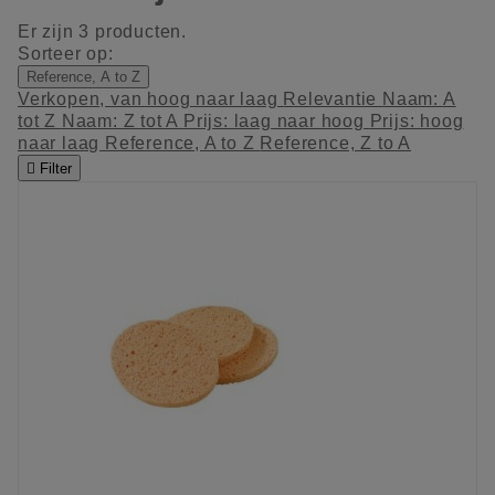
Er zijn 3 producten.
Sorteer op:
Reference, A to Z
Verkopen, van hoog naar laag
Relevantie
Naam: A
tot Z
Naam: Z tot A
Prijs: laag naar hoog
Prijs: hoog
naar laag
Reference, A to Z
Reference, Z to A

Filter