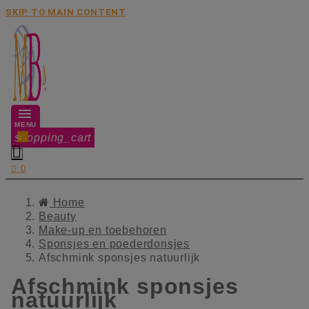
SKIP TO MAIN CONTENT
MENU
shopping_cart
0


0
Home
Beauty
Make-up en toebehoren
Sponsjes en poederdonsjes
Afschmink sponsjes natuurlijk
Afschmink sponsjes
natuurlijk