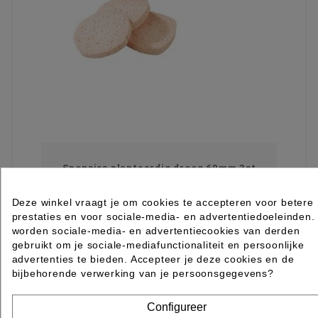
Sponsjes plantaardig droog 60mm 3st
Deze winkel vraagt je om cookies te accepteren voor betere
Rated
out of 5 stars based on
review(s)
prestaties en voor sociale-media- en advertentiedoeleinden.
€ 5,85
excl. btw
worden sociale-media- en advertentiecookies van derden
incl. btw
€ 7,08
gebruikt om je sociale-mediafunctionaliteit en persoonlijke
advertenties te bieden. Accepteer je deze cookies en de

Levertijd 2 tot 7 werkdagen
bijbehorende verwerking van je persoonsgegevens?
IN WINKELWAGEN
Item 1-3 van 3 in totaal item(s)
Configureer