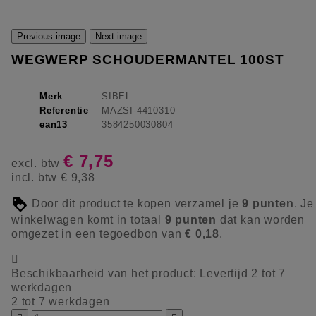
Previous image
Next image
WEGWERP SCHOUDERMANTEL 100ST
Merk
SIBEL
Referentie
MAZSI-4410310
ean13
3584250030804
€ 7,75
excl. btw
incl. btw
€ 9,38
Door dit product te kopen verzamel je
9
punten
. Je
winkelwagen komt in totaal
9
punten
dat kan worden
omgezet in een tegoedbon van
€ 0,18
.

Beschikbaarheid van het product:
Levertijd 2 tot 7
werkdagen
2 tot 7 werkdagen