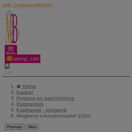
SKIP TO MAIN CONTENT
MENU
shopping_cart
0


0
Home
Kapper
Hygiene en bescherming
Kapmantels
Kapmantel - wegwerp
Wegwerp schoudermantel 100st
Previous
Next