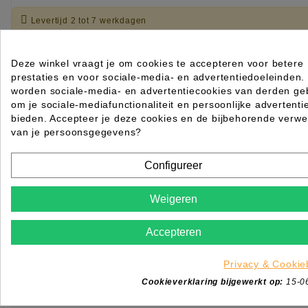

Levertijd 2 tot 7 werkdagen
IN WINKELWAGEN
Deze winkel vraagt je om cookies te accepteren voor betere
prestaties en voor sociale-media- en advertentiedoeleinden.
worden sociale-media- en advertentiecookies van derden geb
om je sociale-mediafunctionaliteit en persoonlijke advertenti
bieden. Accepteer je deze cookies en de bijbehorende verwe
van je persoonsgegevens?
Configureer
Weigeren
Accepteren
Privacy & Cookie
Cookieverklaring bijgewerkt op:
15-0
Handschoenen Nitril ZWART Unigloves