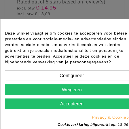
Rated
out of 5 stars based on
review(s)
€ 14,95
excl. btw
incl. btw
€ 18,09

Levertijd 2 tot 7 werkdagen
Deze winkel vraagt je om cookies te accepteren voor betere
IN WINKELWAGEN
prestaties en voor sociale-media- en advertentiedoeleinden.
worden sociale-media- en advertentiecookies van derden
gebruikt om je sociale-mediafunctionaliteit en persoonlijke
advertenties te bieden. Accepteer je deze cookies en de
bijbehorende verwerking van je persoonsgegevens?
Configureer
Weigeren
Accepteren
Privacy & Cookieb
Cookieverklaring bijgewerkt op:
15-06