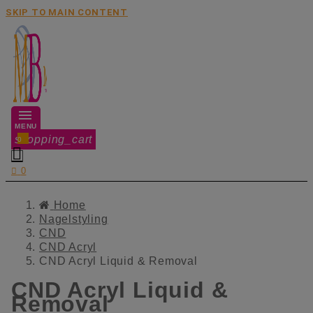
SKIP TO MAIN CONTENT
MENU
shopping_cart
0


0
Home
Nagelstyling
CND
CND Acryl
CND Acryl Liquid & Removal
CND Acryl Liquid &
Removal