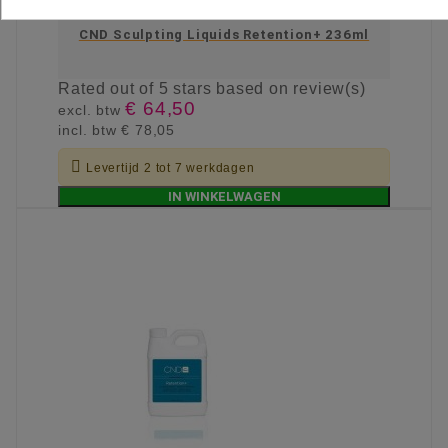
CND Sculpting Liquids Retention+ 236ml
Rated
out of 5 stars based on
review(s)
€ 64,50
excl. btw
incl. btw
€ 78,05

Levertijd 2 tot 7 werkdagen
IN WINKELWAGEN