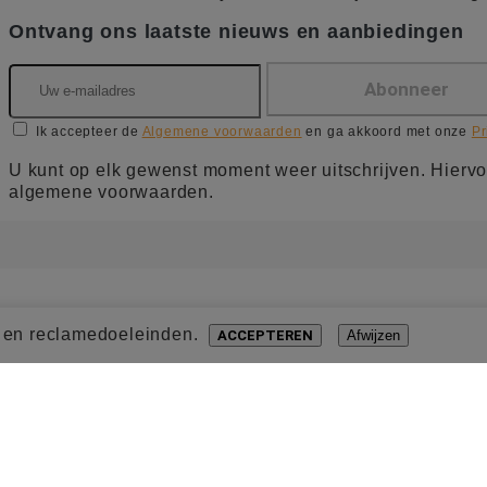
Ontvang ons laatste nieuws en aanbiedingen
Ik accepteer de
Algemene voorwaarden
en ga akkoord met onze
Pr
U kunt op elk gewenst moment weer uitschrijven. Hiervo
algemene voorwaarden.
- en reclamedoeleinden.
ACCEPTEREN
Afwijzen