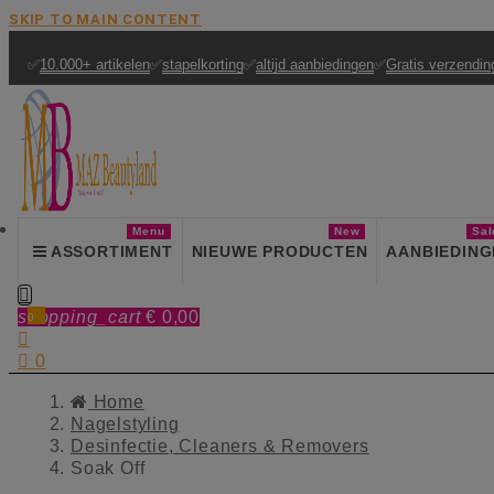
SKIP TO MAIN CONTENT
✅
10.000+ artikelen
✅
stapelkorting
✅
altijd aanbiedingen
✅
Gratis verzendin
Menu
New
Sal
ASSORTIMENT
NIEUWE PRODUCTEN
AANBIEDING

shopping_cart
€ 0,00
0


0
Home
Nagelstyling
Desinfectie, Cleaners & Removers
Soak Off