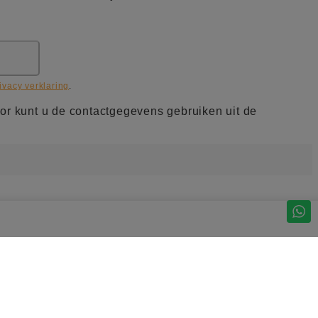
ivacy verklaring
.
or kunt u de contactgegevens gebruiken uit de