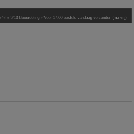
⭐⭐⭐ 9/10 Beoordeling ✅Voor 17:00 besteld-vandaag verzonden (ma-vrij)