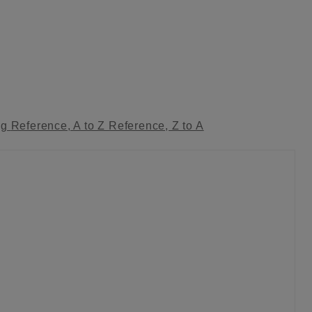
ag
Reference, A to Z
Reference, Z to A