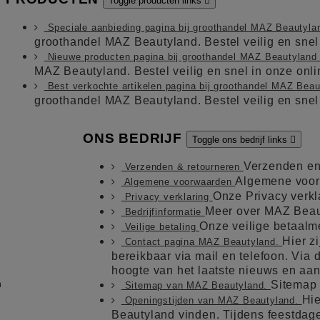
Toggle producten links

Speciale aanbieding pagina bij groothandel MAZ Beautyl
groothandel MAZ Beautyland. Bestel veilig en sne
Nieuwe producten pagina bij groothandel MAZ Beautylan
MAZ Beautyland. Bestel veilig en snel in onze on
Best verkochte artikelen pagina bij groothandel MAZ Bea
groothandel MAZ Beautyland. Bestel veilig en sne
ONS BEDRIJF
Toggle ons bedrijf links

Verzenden en
Verzenden & retourneren
Algemene voo
Algemene voorwaarden
Onze Privacy verkl
Privacy verklaring
Meer over MAZ Beau
Bedrijfinformatie
Onze veilige betaal
Veilige betaling
Hier z
Contact pagina MAZ Beautyland.
bereikbaar via mail en telefoon. Via de
hoogte van het laatste nieuws en aa
m
Sitemap
Sitemap van MAZ Beautyland.
Hie
Openingstijden van MAZ Beautyland.
Beautyland vinden. Tijdens feestdag