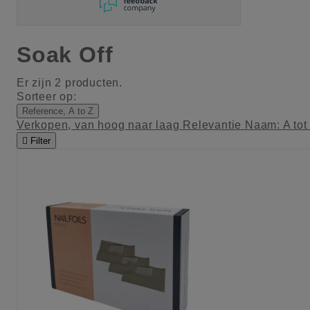
Soak Off
Er zijn 2 producten.
Sorteer op:
Reference, A to Z
Verkopen, van hoog naar laag
Relevantie
Naam: A tot

Filter