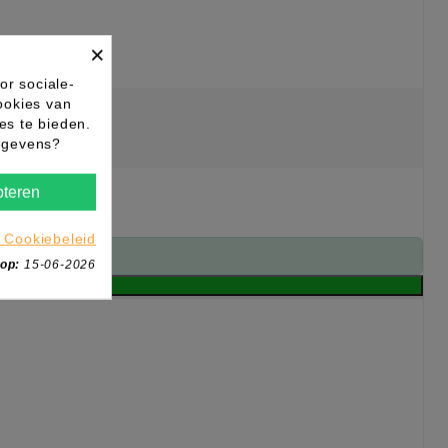
×
or sociale-
ookies van
es te bieden.
gegevens?
teren
 Cookiebeleid
 op:
15-06-2026