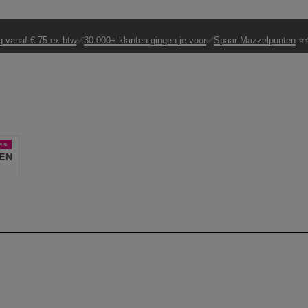
g vanaf € 75 ex btw
✅
30.000+ klanten gingen je voor
✅
Spaar Mazzelpunten
⭐⭐
es
EN