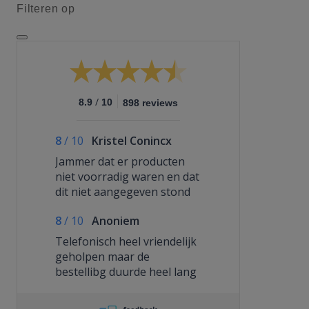
Filteren op
/
8.9
10
898 reviews
8
/
10
Kristel Conincx
Jammer dat er producten
niet voorradig waren en dat
dit niet aangegeven stond
op de webshop..
8
/
10
Anoniem
Telefonisch heel vriendelijk
geholpen maar de
bestellibg duurde heel lang
zonder even n berichtje