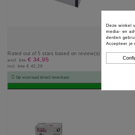
Deze winkel v
media- en ad
derden gebrui
Accepteer je
Rated
out of 5 stars based on
review(s)
Confi
€ 34,95
excl. btw
incl. btw
€ 42,29

Op voorraad direct leverbaar