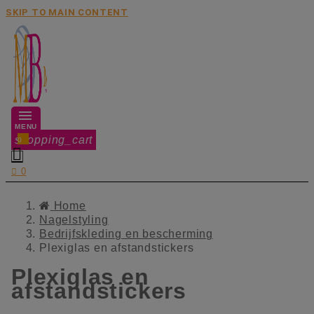
SKIP TO MAIN CONTENT
MENU
shopping_cart
0


0
Home
Nagelstyling
Bedrijfskleding en bescherming
Plexiglas en afstandstickers
Plexiglas en
afstandstickers