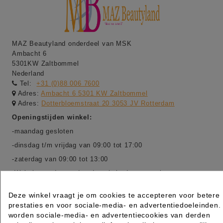
MAZ Beautyland onderdeel van MSK
Ambacht 6
5301KW Zaltbommel
Nederland
Tel:
+31 (0)88 006 7600
Adres:
Ambacht 6 5301 KW Zaltbommel
Adres:
Dotterbloemstraat 20 3053 JV Rotterdam
Openingstijden winkel:
-maandag gesloten
-dinsdag t/m vrijdag van 09:00 tot 17:00
-zaterdag van 09:00 tot 13:00
-Webshop order worden de gehele dag verwerkt van
maandag t/m vrijdag
Deze winkel vraagt je om cookies te accepteren voor betere
prestaties en voor sociale-media- en advertentiedoeleinden.
worden sociale-media- en advertentiecookies van derden