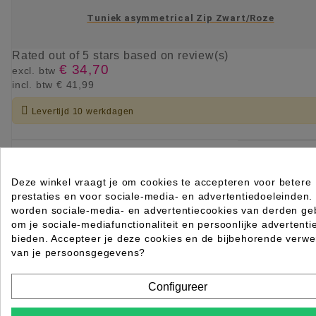
Tuniek asymmetrical Zip Zwart/Roze
Rated
out of 5 stars based on
review(s)
€ 34,70
excl. btw
incl. btw
€ 41,99

Levertijd 10 werkdagen
KIES OPTIE
Deze winkel vraagt je om cookies te accepteren voor betere
prestaties en voor sociale-media- en advertentiedoeleinden.
worden sociale-media- en advertentiecookies van derden geb
om je sociale-mediafunctionaliteit en persoonlijke advertenti
bieden. Accepteer je deze cookies en de bijbehorende verwe
van je persoonsgegevens?
Configureer