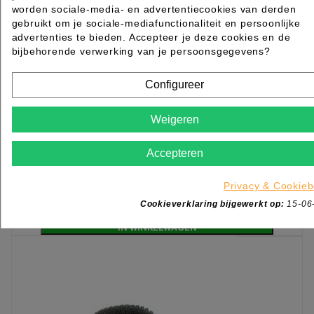
worden sociale-media- en advertentiecookies van derden
gebruikt om je sociale-mediafunctionaliteit en persoonlijke
advertenties te bieden. Accepteer je deze cookies en de
bijbehorende verwerking van je persoonsgegevens?
Configureer
Haardotring Nylon 8cm Blond
Weigeren
Rated
out of 5 stars based on
review(s)
Accepteren
€ 5,04
excl. btw
incl. btw
€ 6,10
Privacy & Cookieb
Cookieverklaring bijgewerkt op:
15-06

Levertijd 2 tot 7 werkdagen
IN WINKELWAGEN