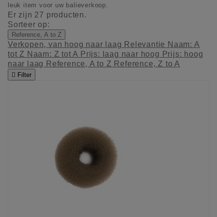
leuk item voor uw balieverkoop.
Er zijn 27 producten.
Sorteer op:
Reference, A to Z
Verkopen, van hoog naar laag
Relevantie
Naam: A
tot Z
Naam: Z tot A
Prijs: laag naar hoog
Prijs: hoog
naar laag
Reference, A to Z
Reference, Z to A

Filter