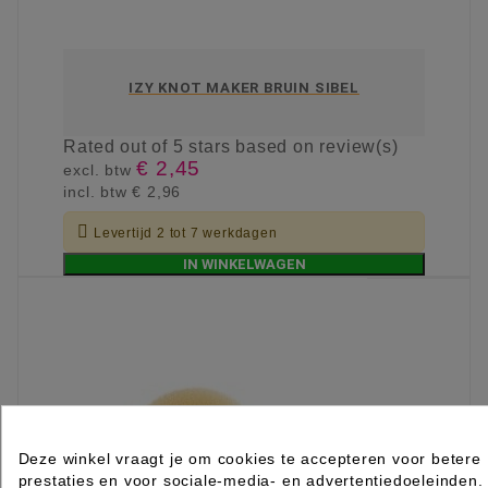
IZY KNOT MAKER BRUIN SIBEL
Rated
out of 5 stars based on
review(s)
€ 2,45
excl. btw
incl. btw
€ 2,96

Levertijd 2 tot 7 werkdagen
IN WINKELWAGEN
Deze winkel vraagt je om cookies te accepteren voor betere
prestaties en voor sociale-media- en advertentiedoeleinden.