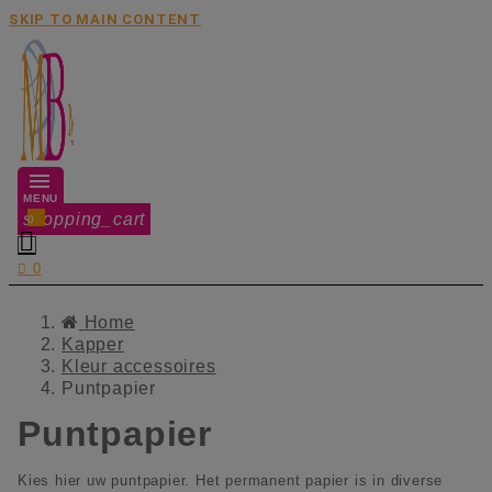
SKIP TO MAIN CONTENT
MENU
shopping_cart
0


0
Home
Kapper
Kleur accessoires
Puntpapier
Puntpapier
Kies hier uw puntpapier. Het permanent papier is in diverse