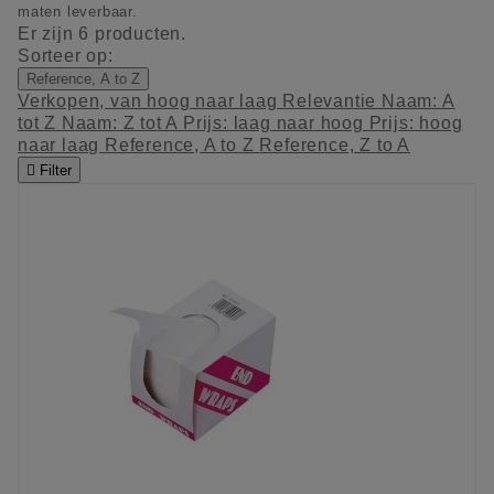
maten leverbaar.
Er zijn 6 producten.
Sorteer op:
Reference, A to Z
Verkopen, van hoog naar laag
Relevantie
Naam: A
tot Z
Naam: Z tot A
Prijs: laag naar hoog
Prijs: hoog
naar laag
Reference, A to Z
Reference, Z to A

Filter