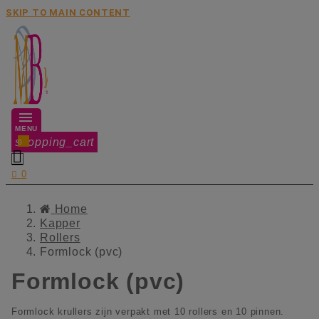
SKIP TO MAIN CONTENT
MENU
shopping_cart
0


0
Home
Kapper
Rollers
Formlock (pvc)
Formlock (pvc)
Formlock krullers zijn verpakt met 10 rollers en 10 pinnen.