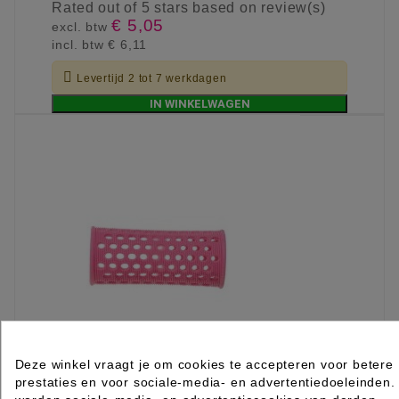
Rated
out of 5 stars based on
review(s)
€ 5,05
excl. btw
incl. btw
€ 6,11

Levertijd 2 tot 7 werkdagen
IN WINKELWAGEN
Deze winkel vraagt je om cookies te accepteren voor betere
prestaties en voor sociale-media- en advertentiedoeleinden.