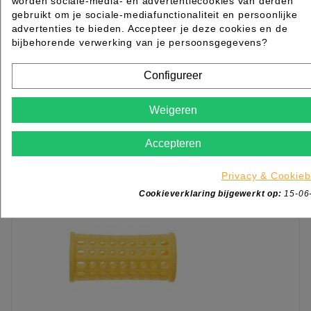
worden sociale-media- en advertentiecookies van derden
gebruikt om je sociale-mediafunctionaliteit en persoonlijke
FORMLOCKKRULLER NAALDEN 10 STK ROSE
advertenties te bieden. Accepteer je deze cookies en de
bijbehorende verwerking van je persoonsgegevens?
Rated
out of 5 stars based on
review(s)
€ 5,45
Configureer
excl. btw
incl. btw
€ 6,59
Weigeren

Levertijd 2 tot 7 werkdagen
IN WINKELWAGEN
Accepteren
Privacy & Cookieb
Cookieverklaring bijgewerkt op:
15-06