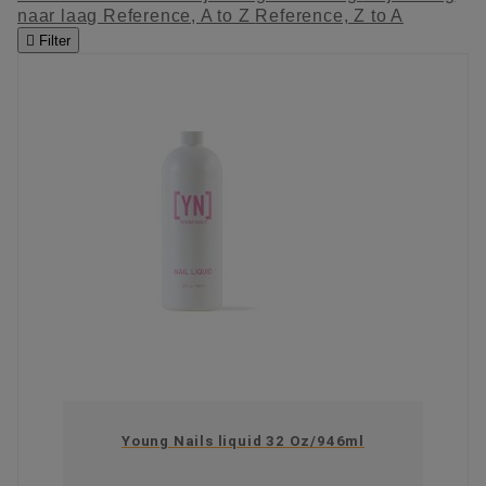
naar laag
Reference, A to Z
Reference, Z to A

Filter
Young Nails liquid 32 Oz/946ml