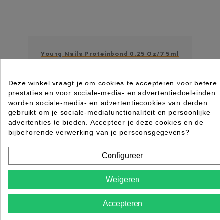
Young Nails Proteinbond 0.25 Oz/7.5ml
Rated
out of 5 stars based on
review(s)
Deze winkel vraagt je om cookies te accepteren voor betere
€ 16,25
excl. btw
prestaties en voor sociale-media- en advertentiedoeleinden.
incl. btw
€ 19,66
worden sociale-media- en advertentiecookies van derden
gebruikt om je sociale-mediafunctionaliteit en persoonlijke

Op voorraad direct leverbaar
advertenties te bieden. Accepteer je deze cookies en de
bijbehorende verwerking van je persoonsgegevens?
IN WINKELWAGEN
Configureer
Weigeren
Accepteren