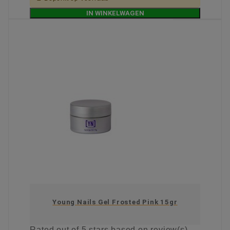
IN WINKELWAGEN
Young Nails Gel Frosted Pink 15gr
Rated
out of 5 stars based on
review(s)