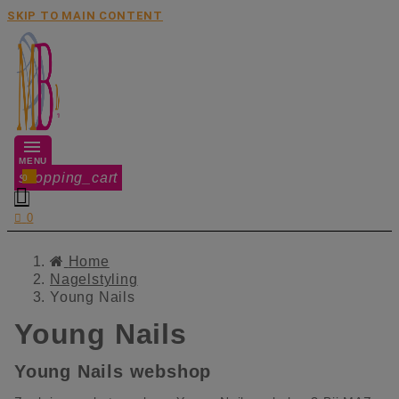
SKIP TO MAIN CONTENT
MENU
shopping_cart
0


0
Home
Nagelstyling
Young Nails
Young Nails
Young Nails webshop