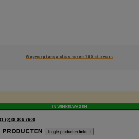
Wegwerptanga slips heren 100 st zwart
IN WINKELWAGEN
31 (0)88 006 7600
PRODUCTEN
Toggle producten links
