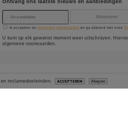
Ontvang ons laatste nieuws en aanbiedingen
Ik accepteer de
Algemene voorwaarden
en ga akkoord met onze
Pr
U kunt op elk gewenst moment weer uitschrijven. Hiervo
algemene voorwaarden.
- en reclamedoeleinden.
ACCEPTEREN
Afwijzen