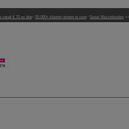
g vanaf € 75 ex btw
✅
30.000+ klanten gingen je voor
✅
Spaar Mazzelpunten
⭐⭐
es
EN