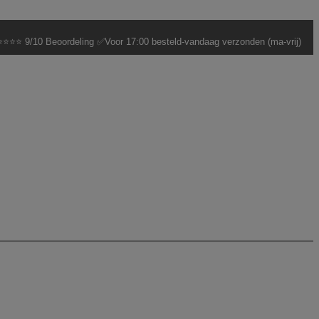
⭐⭐⭐ 9/10 Beoordeling ✅Voor 17:00 besteld-vandaag verzonden (ma-vrij)