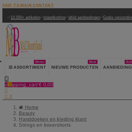
SKIP TO MAIN CONTENT
✅
10.000+ artikelen
✅
stapelkorting
✅
altijd aanbiedingen
✅
Gratis verzendin
Menu
New
Sal
ASSORTIMENT
NIEUWE PRODUCTEN
AANBIEDING

shopping_cart
€ 0,00
0


0
Home
Beauty
Handdoeken en kleding klant
Strings en boxershorts