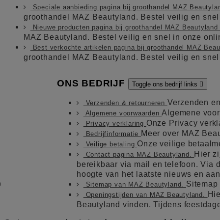
Speciale aanbieding pagina bij groothandel MAZ Beautyl
groothandel MAZ Beautyland. Bestel veilig en sne
Nieuwe producten pagina bij groothandel MAZ Beautylan
MAZ Beautyland. Bestel veilig en snel in onze on
Best verkochte artikelen pagina bij groothandel MAZ Bea
groothandel MAZ Beautyland. Bestel veilig en sne
ONS BEDRIJF
Toggle ons bedrijf links

Verzenden en
Verzenden & retourneren
Algemene voo
Algemene voorwaarden
Onze Privacy verkl
Privacy verklaring
Meer over MAZ Beau
Bedrijfinformatie
Onze veilige betaal
Veilige betaling
Hier z
Contact pagina MAZ Beautyland.
bereikbaar via mail en telefoon. Via de
hoogte van het laatste nieuws en aa
m
Sitemap
Sitemap van MAZ Beautyland.
Hie
Openingstijden van MAZ Beautyland.
Beautyland vinden. Tijdens feestdag