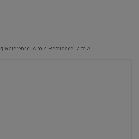
ag
Reference, A to Z
Reference, Z to A