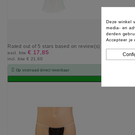
Deze winkel v
media- en ad
derden gebrui
Accepteer je
Rated
out of 5 stars based on
review(s)
€ 17,85
excl. btw
Confi
incl. btw
€ 21,60

Op voorraad direct leverbaar