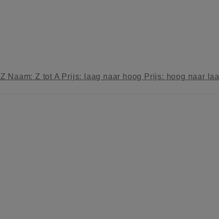
 Z
Naam: Z tot A
Prijs: laag naar hoog
Prijs: hoog naar la