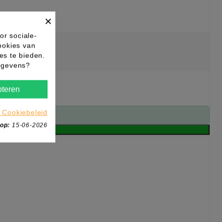
×
or sociale-
ookies van
es te bieden.
gegevens?
teren
 Cookiebeleid
 op:
15-06-2026