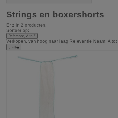
Strings en boxershorts
Er zijn 2 producten.
Sorteer op:
Reference, A to Z
Verkopen, van hoog naar laag
Relevantie
Naam: A tot

Filter