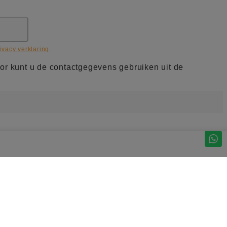
ivacy verklaring
.
or kunt u de contactgegevens gebruiken uit de