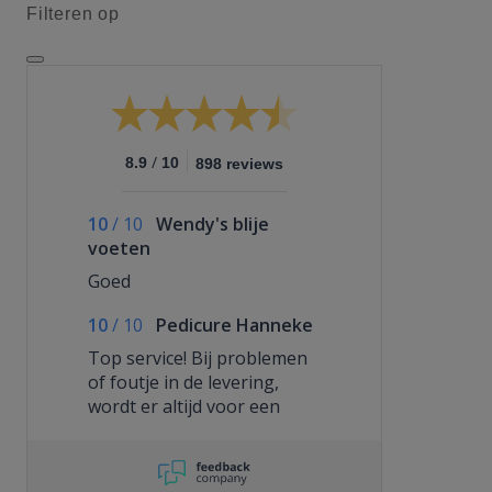
Filteren op
/
8.9
10
898 reviews
10
/
10
Wendy's blije
voeten
Goed
10
/
10
Pedicure Hanneke
Top service! Bij problemen
of foutje in de levering,
wordt er altijd voor een
snelle en deftige oplossing
gezorgd!