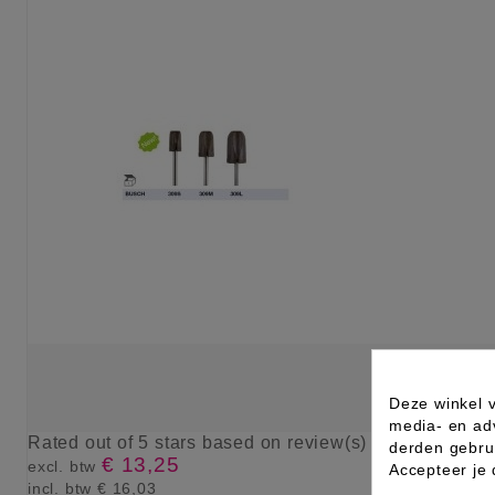
Deze winkel v
media- en ad
Rated
out of 5 stars based on
review(s)
derden gebrui
€ 13,25
excl. btw
Accepteer je
incl. btw
€ 16,03