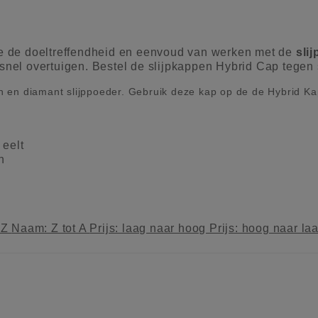
l je de doeltreffendheid en eenvoud van werken met de
sli
nel overtuigen. Bestel de slijpkappen Hybrid Cap tegen 
 en diamant slijppoeder. Gebruik deze kap op de de Hybrid Ka
 eelt
n
 Z
Naam: Z tot A
Prijs: laag naar hoog
Prijs: hoog naar la