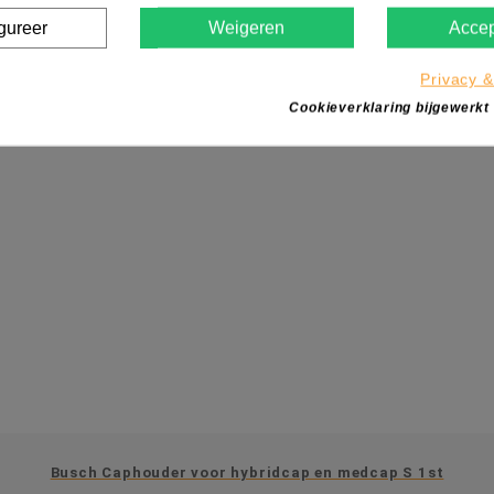
gureer
Weigeren
Accep
IN WINKELWAGEN
Privacy &
Cookieverklaring bijgewerkt
Busch Caphouder voor hybridcap en medcap S 1st