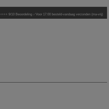
⭐⭐⭐ 9/10 Beoordeling ✅Voor 17:00 besteld-vandaag verzonden (ma-vrij)