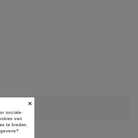
×
or sociale-
ookies van
es te bieden.
gegevens?