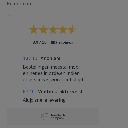
Filteren op
/
8.9
10
898 reviews
10
/
10
Anoniem
Bestellingen meestal mooi
en netjes in orde,en indien
er iets mis is,wordt het altijd
op een deftige en snelle
8
/
10
Voetenpraktijkverdi
manier opgelost
Altijd snelle levering