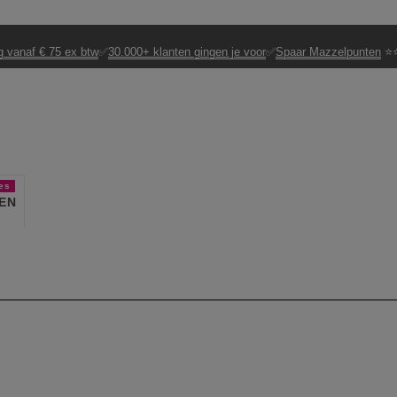
g vanaf € 75 ex btw
✅
30.000+ klanten gingen je voor
✅
Spaar Mazzelpunten
⭐⭐
es
EN