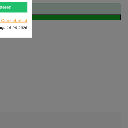
teren
 Cookiebeleid
 op:
15-06-2026