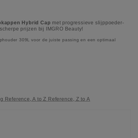
jpkappen Hybrid Cap
met progressieve slijppoeder-
scherpe prijzen bij IMGRO Beauty!
phouder 309L voor de juiste passing en een optimaal
ag
Reference, A to Z
Reference, Z to A