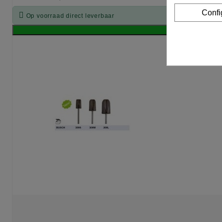
Confi

Op voorraad direct leverbaar