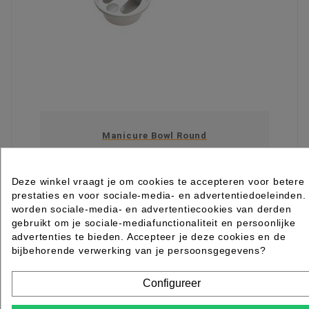
Manicure Bowl Round
Rated
out of 5 stars based on
review(s)
Deze winkel vraagt je om cookies te accepteren voor betere
€ 4,79
excl. btw
prestaties en voor sociale-media- en advertentiedoeleinden.
incl. btw
€ 5,80
worden sociale-media- en advertentiecookies van derden
gebruikt om je sociale-mediafunctionaliteit en persoonlijke

Levertijd 2 tot 7 werkdagen
advertenties te bieden. Accepteer je deze cookies en de
IN WINKELWAGEN
bijbehorende verwerking van je persoonsgegevens?
Item 1-3 van 3 in totaal item(s)
SSL Beveiligd Shoppen
MAZzelpunten
Bel
Configureer
gerust +31 (0)88 006 7600