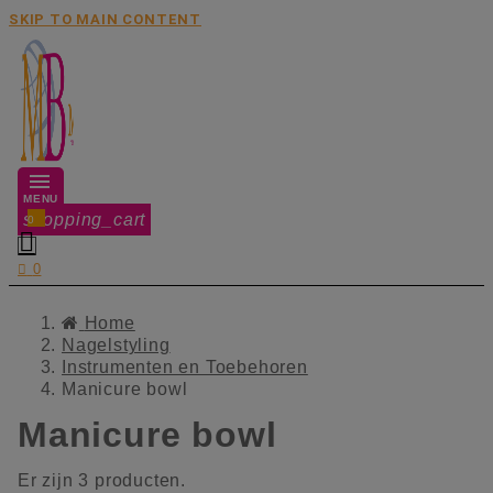
SKIP TO MAIN CONTENT
MENU
shopping_cart
0


0
Home
Nagelstyling
Instrumenten en Toebehoren
Manicure bowl
Manicure bowl
Er zijn 3 producten.