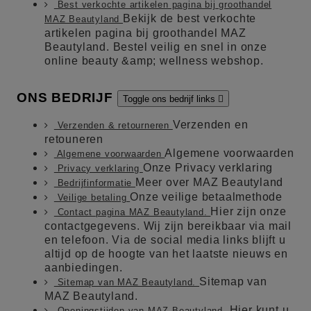
Best verkochte artikelen pagina bij groothandel
Bekijk de best verkochte
MAZ Beautyland
artikelen pagina bij groothandel MAZ
Beautyland. Bestel veilig en snel in onze
online beauty &amp; wellness webshop.
ONS BEDRIJF
Toggle ons bedrijf links

Verzenden en
Verzenden & retourneren
retouneren
Algemene voorwaarden
Algemene voorwaarden
Onze Privacy verklaring
Privacy verklaring
Meer over MAZ Beautyland
Bedrijfinformatie
Onze veilige betaalmethode
Veilige betaling
Hier zijn onze
Contact pagina MAZ Beautyland.
contactgegevens. Wij zijn bereikbaar via mail
en telefoon. Via de social media links blijft u
altijd op de hoogte van het laatste nieuws en
aanbiedingen.
Sitemap van
Sitemap van MAZ Beautyland.
MAZ Beautyland.
Hier kunt u
Openingstijden van MAZ Beautyland.