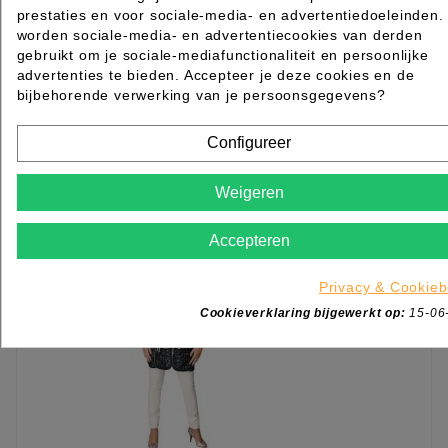
WERKSCHORT COLORSKIN SIBEL
prestaties en voor sociale-media- en advertentiedoeleinden.
worden sociale-media- en advertentiecookies van derden
gebruikt om je sociale-mediafunctionaliteit en persoonlijke
Rated
out of 5 stars based on
review(s)
advertenties te bieden. Accepteer je deze cookies en de
€ 20,45
excl. btw
bijbehorende verwerking van je persoonsgegevens?
incl. btw
€ 24,74

Configureer
Levertijd 2 tot 7 werkdagen
IN WINKELWAGEN
Weigeren
Accepteren
Privacy & Cookieb
Cookieverklaring bijgewerkt op:
15-06