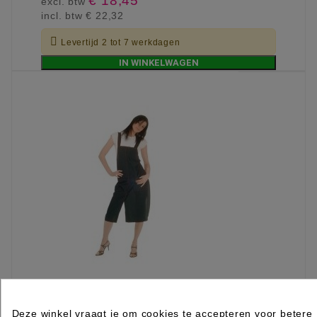
€ 18,45
excl. btw
incl. btw
€ 22,32

Levertijd 2 tot 7 werkdagen
IN WINKELWAGEN
Deze winkel vraagt je om cookies te accepteren voor betere