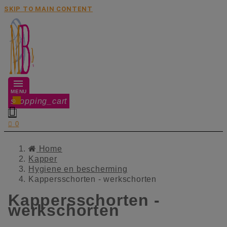
SKIP TO MAIN CONTENT
MENU
shopping_cart
0


0
Home
Kapper
Hygiene en bescherming
Kappersschorten - werkschorten
Kappersschorten -
werkschorten