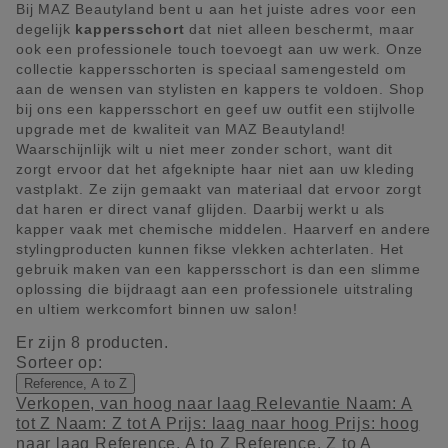
Bij MAZ Beautyland bent u aan het juiste adres voor een
degelijk
kappersschort
dat niet alleen beschermt, maar
ook een professionele touch toevoegt aan uw werk. Onze
collectie kappersschorten is speciaal samengesteld om
aan de wensen van stylisten en kappers te voldoen. Shop
bij ons een kappersschort en geef uw outfit een stijlvolle
upgrade met de kwaliteit van MAZ Beautyland!
Waarschijnlijk wilt u niet meer zonder schort, want dit
zorgt ervoor dat het afgeknipte haar niet aan uw kleding
vastplakt. Ze zijn gemaakt van materiaal dat ervoor zorgt
dat haren er direct vanaf glijden. Daarbij werkt u als
kapper vaak met chemische middelen. Haarverf en andere
stylingproducten kunnen fikse vlekken achterlaten. Het
gebruik maken van een kappersschort is dan een slimme
oplossing die bijdraagt aan een professionele uitstraling
en ultiem werkcomfort binnen uw salon!
Er zijn 8 producten.
Sorteer op:
Reference, A to Z
Verkopen, van hoog naar laag
Relevantie
Naam: A
tot Z
Naam: Z tot A
Prijs: laag naar hoog
Prijs: hoog
naar laag
Reference, A to Z
Reference, Z to A