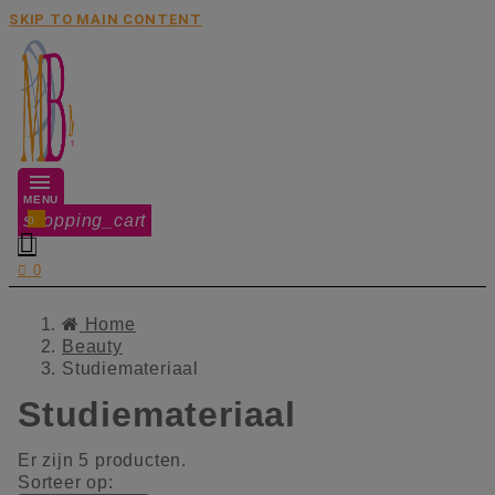
SKIP TO MAIN CONTENT
MENU
shopping_cart
0


0
Home
Beauty
Studiemateriaal
Studiemateriaal
Er zijn 5 producten.
Sorteer op: