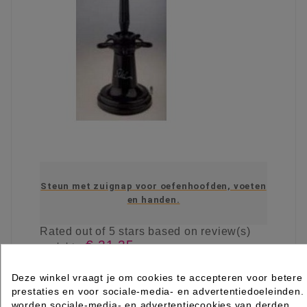
Steun met zuignap voor oefenhoofden, voeten
en handen.
Rated
out of 5 stars based on
review(s)
€ 21,25
excl. btw
incl. btw
€ 25,71
Deze winkel vraagt je om cookies te accepteren voor betere

Levertijd 2 tot 7 werkdagen
prestaties en voor sociale-media- en advertentiedoeleinden.
worden sociale-media- en advertentiecookies van derden
IN WINKELWAGEN