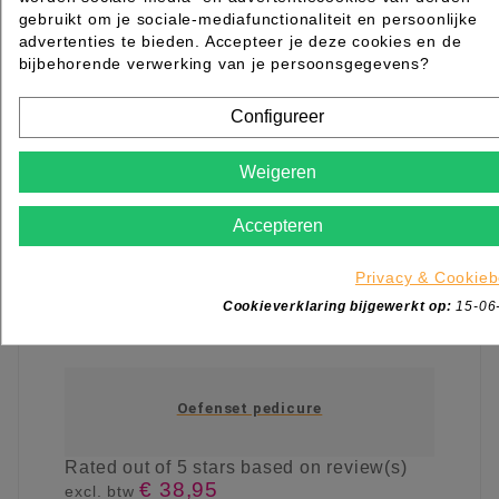
gebruikt om je sociale-mediafunctionaliteit en persoonlijke
advertenties te bieden. Accepteer je deze cookies en de
bijbehorende verwerking van je persoonsgegevens?
Configureer
Weigeren
Accepteren
Privacy & Cookieb
Cookieverklaring bijgewerkt op:
15-06
Oefenset pedicure
Rated
out of 5 stars based on
review(s)
€ 38,95
excl. btw