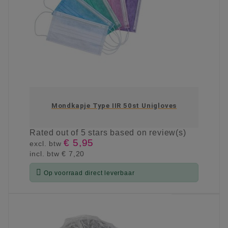
Mondkapje Type IIR 50st Unigloves
Rated
out of 5 stars based on
review(s)
€ 5,95
excl. btw
incl. btw
€ 7,20

Op voorraad direct leverbaar
KIES OPTIE