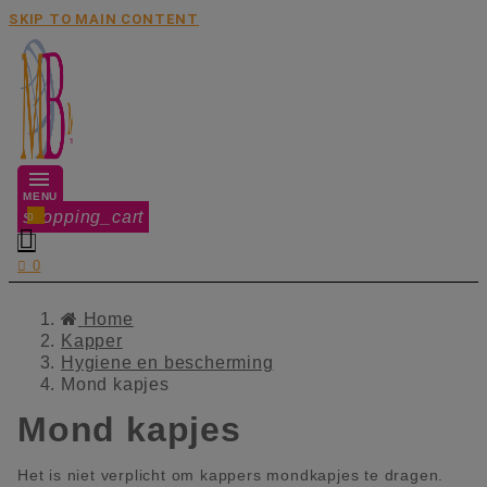
SKIP TO MAIN CONTENT
MENU
shopping_cart
0


0
Home
Kapper
Hygiene en bescherming
Mond kapjes
Mond kapjes
Het is niet verplicht om kappers mondkapjes te dragen.