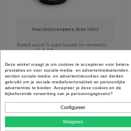
Haarnetjes wegwerp Roze 100st
Rated
out of 5 stars based on
review(s)
€ 4,50
excl. btw
incl. btw
€ 5,45
Deze winkel vraagt je om cookies te accepteren voor betere

Op voorraad direct leverbaar
prestaties en voor sociale-media- en advertentiedoeleinden.
worden sociale-media- en advertentiecookies van derden
IN WINKELWAGEN
gebruikt om je sociale-mediafunctionaliteit en persoonlijke
advertenties te bieden. Accepteer je deze cookies en de
bijbehorende verwerking van je persoonsgegevens?
Configureer
Weigeren