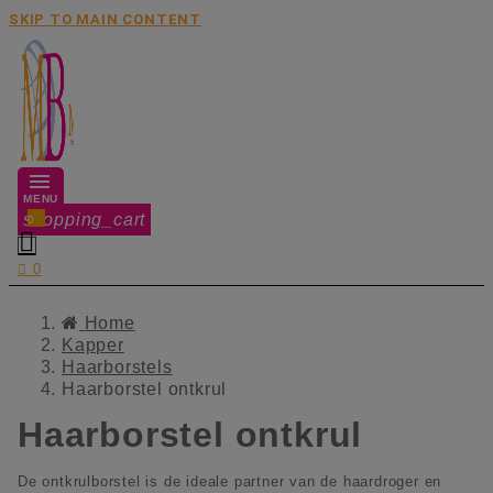
SKIP TO MAIN CONTENT
MENU
shopping_cart
0


0
Home
Kapper
Haarborstels
Haarborstel ontkrul
Haarborstel ontkrul
De ontkrulborstel is de ideale partner van de haardroger en