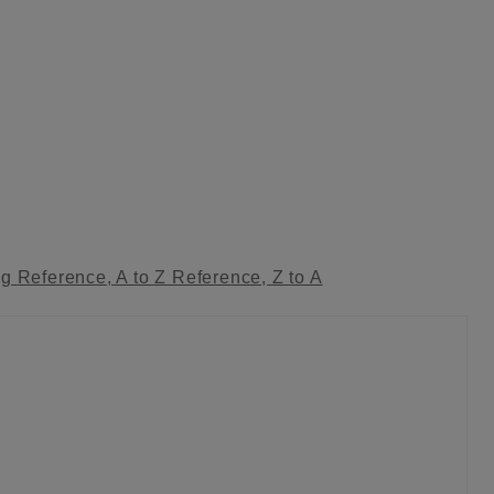
ag
Reference, A to Z
Reference, Z to A