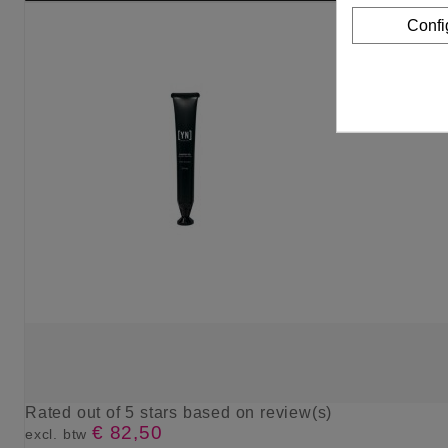
Confi
Rated
out of 5 stars based on
review(s)
€ 82,50
excl. btw