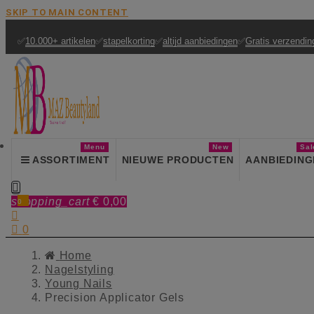
SKIP TO MAIN CONTENT
✅
10.000+ artikelen
✅
stapelkorting
✅
altijd aanbiedingen
✅
Gratis verzendin
Menu
New
Sal
ASSORTIMENT
NIEUWE PRODUCTEN
AANBIEDING

shopping_cart
€ 0,00
0


0
Home
Nagelstyling
Young Nails
Precision Applicator Gels