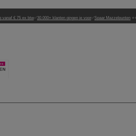
g vanaf € 75 ex btw
✅
30.000+ klanten gingen je voor
✅
Spaar Mazzelpunten
⭐⭐
es
EN