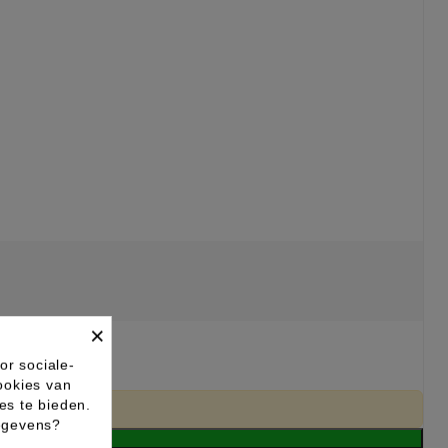
×
or sociale-
ookies van
es te bieden.
gegevens?