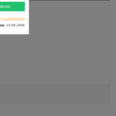
teren
 Cookiebeleid
 op:
15-06-2026