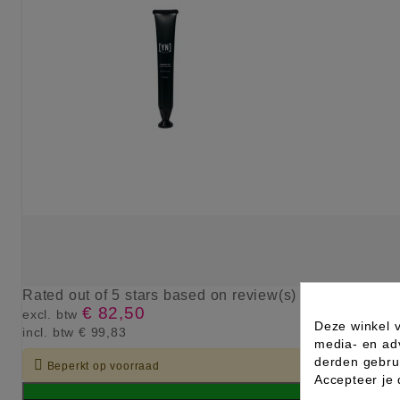
Rated
out of 5 stars based on
review(s)
€ 82,50
excl. btw
Deze winkel v
incl. btw
€ 99,83
media- en ad
derden gebrui

Beperkt op voorraad
Accepteer je