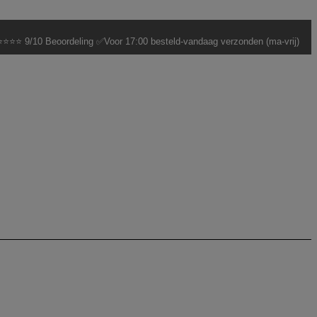
⭐⭐⭐ 9/10 Beoordeling ✅Voor 17:00 besteld-vandaag verzonden (ma-vrij)