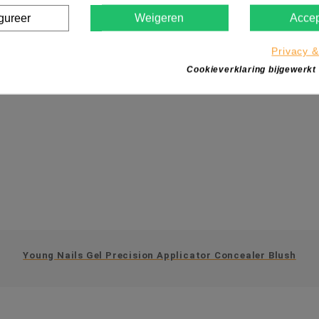
gureer
Weigeren
Accep
Privacy &
Cookieverklaring bijgewerkt
Young Nails Gel Precision Applicator Concealer Blush