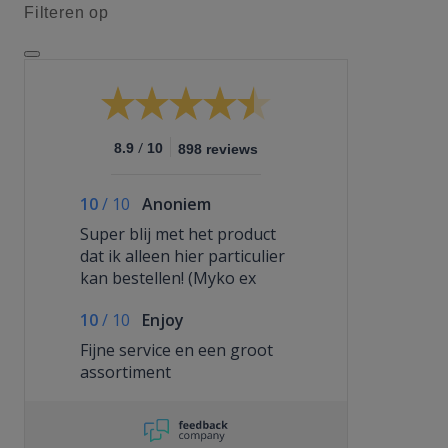
Filteren op
/
8.9
10
898 reviews
10
/
10
Anoniem
Super blij met het product
dat ik alleen hier particulier
kan bestellen! (Myko ex
tinctuur van Othofex)
10
/
10
Enjoy
Fijne service en een groot
assortiment