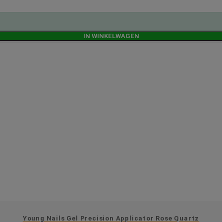
IN WINKELWAGEN
Young Nails Gel Precision Applicator Rose Quartz