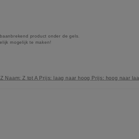
baanbrekend product onder de gels.
elijk mogelijk te maken!
 Z
Naam: Z tot A
Prijs: laag naar hoog
Prijs: hoog naar la