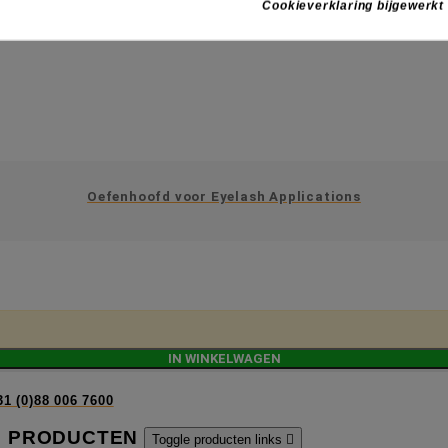
Cookieverklaring bijgewerkt
Oefenhoofd voor Eyelash Applications
IN WINKELWAGEN
31 (0)88 006 7600
PRODUCTEN
Toggle producten links
