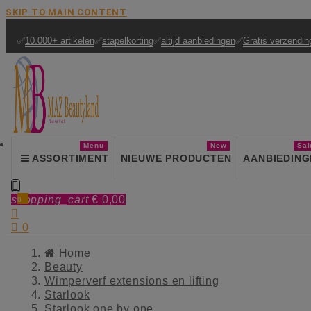
SKIP TO MAIN CONTENT
✅
10.000+ artikelen
✅
stapelkorting
✅
altijd aanbiedingen
✅
Gratis verzendin
Menu
New
Sal
ASSORTIMENT
NIEUWE PRODUCTEN
AANBIEDING

shopping_cart
€ 0,00
0


0
Home
Beauty
Wimperverf extensions en lifting
Starlook
Starlook one by one