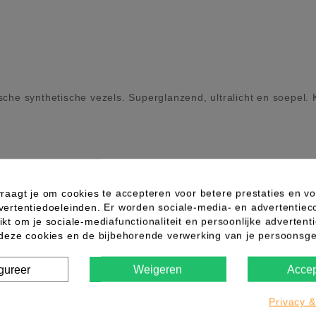
he synthetische vezels. Superglanzend, ultralicht en soepel. Ki
 Z
Naam: Z tot A
Prijs: laag naar hoog
Prijs: hoog naar la
raagt je om cookies te accepteren voor betere prestaties en vo
vertentiedoeleinden. Er worden sociale-media- en advertentiec
kt om je sociale-mediafunctionaliteit en persoonlijke advertenti
 deze cookies en de bijbehorende verwerking van je persoons
gureer
Weigeren
Accep
Privacy &