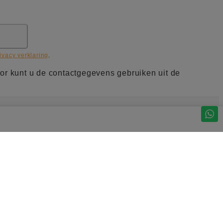
ivacy verklaring
.
or kunt u de contactgegevens gebruiken uit de