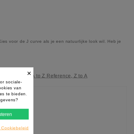
es voor de J curve als je een natuurlijke look wil. Heb je
×
ag
Reference, A to Z
Reference, Z to A
or sociale-
ookies van
es te bieden.
gegevens?
teren
 Cookiebeleid