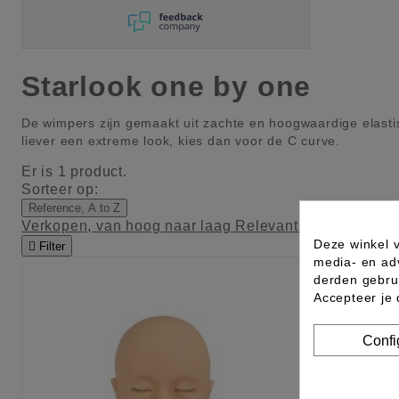
Starlook one by one
De wimpers zijn gemaakt uit zachte en hoogwaardige elastisc
liever een extreme look, kies dan voor de C curve.
Er is 1 product.
Sorteer op:
Reference, A to Z
Verkopen, van hoog naar laag
Relevantie
Naam: A tot
Deze winkel v

Filter
media- en ad
derden gebrui
Accepteer je
Confi