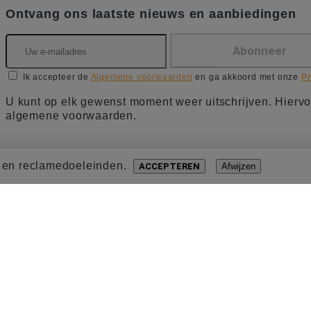
Ontvang ons laatste nieuws en aanbiedingen
Ik accepteer de
Algemene voorwaarden
en ga akkoord met onze
Pr
U kunt op elk gewenst moment weer uitschrijven. Hiervo
algemene voorwaarden.
- en reclamedoeleinden.
ACCEPTEREN
Afwijzen