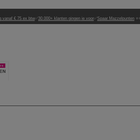
g vanaf € 75 ex btw
✅
30.000+ klanten gingen je voor
✅
Spaar Mazzelpunten
⭐⭐
es
EN