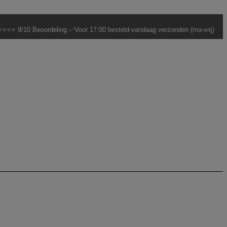
⭐⭐⭐ 9/10 Beoordeling ✅Voor 17:00 besteld-vandaag verzonden (ma-vrij)