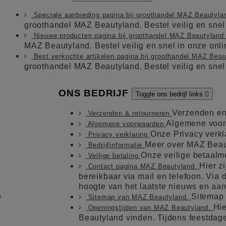
Speciale aanbieding pagina bij groothandel MAZ Beautyl
groothandel MAZ Beautyland. Bestel veilig en sne
Nieuwe producten pagina bij groothandel MAZ Beautylan
MAZ Beautyland. Bestel veilig en snel in onze on
Best verkochte artikelen pagina bij groothandel MAZ Bea
groothandel MAZ Beautyland. Bestel veilig en sne
ONS BEDRIJF
Toggle ons bedrijf links

Verzenden en
Verzenden & retourneren
Algemene voo
Algemene voorwaarden
Onze Privacy verkl
Privacy verklaring
Meer over MAZ Beau
Bedrijfinformatie
Onze veilige betaal
Veilige betaling
Hier z
Contact pagina MAZ Beautyland.
bereikbaar via mail en telefoon. Via de
hoogte van het laatste nieuws en aa
m
Sitemap
Sitemap van MAZ Beautyland.
Hie
Openingstijden van MAZ Beautyland.
Beautyland vinden. Tijdens feestdag