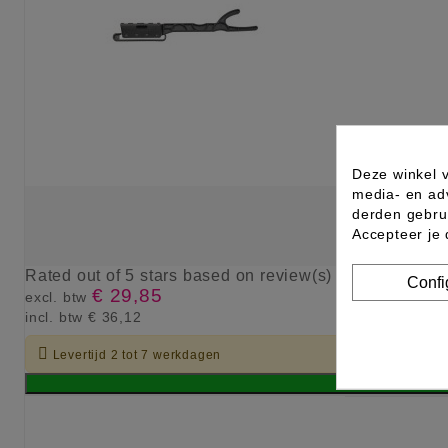
Deze winkel v
media- en ad
derden gebrui
Accepteer je
Rated
out of 5 stars based on
review(s)
Confi
€ 29,85
excl. btw
incl. btw
€ 36,12

Levertijd 2 tot 7 werkdagen