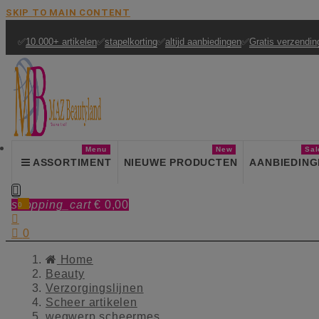
SKIP TO MAIN CONTENT
✅
10.000+ artikelen
✅
stapelkorting
✅
altijd aanbiedingen
✅
Gratis verzendin
Menu
New
Sal
ASSORTIMENT
NIEUWE PRODUCTEN
AANBIEDING

shopping_cart
€ 0,00
0


0
Home
Beauty
Verzorgingslijnen
Scheer artikelen
wegwerp scheermes