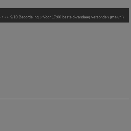
⭐⭐⭐ 9/10 Beoordeling ✅Voor 17:00 besteld-vandaag verzonden (ma-vrij)