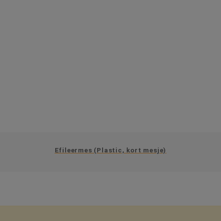
Efileermes (Plastic, kort mesje)