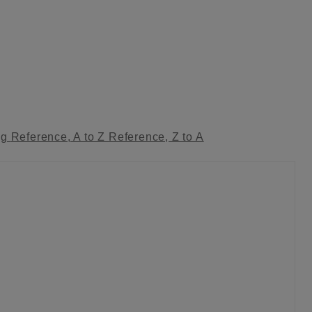
ag
Reference, A to Z
Reference, Z to A