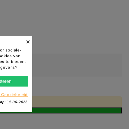
×
or sociale-
ookies van
es te bieden.
gegevens?
teren
 Cookiebeleid
 op:
15-06-2026