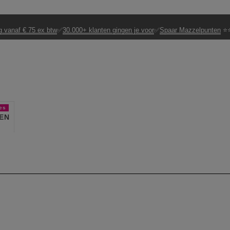
g vanaf € 75 ex btw
✅
30.000+ klanten gingen je voor
✅
Spaar Mazzelpunten
⭐⭐
es
EN