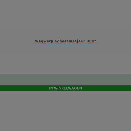
Wegwerp scheermesjes 100st
IN WINKELWAGEN